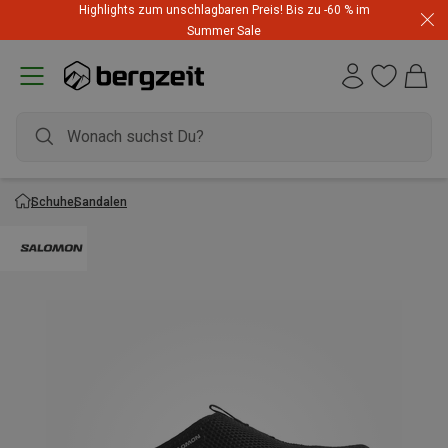
Highlights zum unschlagbaren Preis! Bis zu -60 % im
Summer Sale
Schuhe
Sandalen