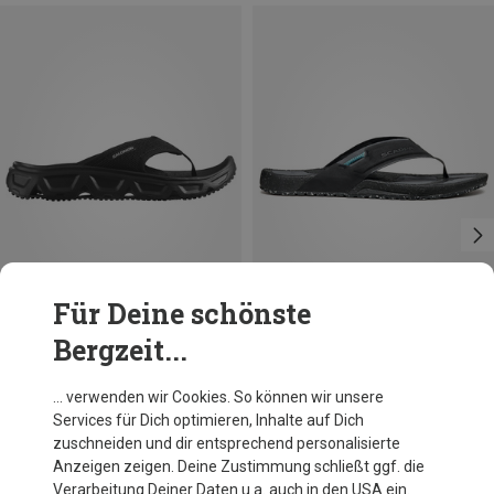
Für Deine schönste
Bergzeit...
Du sparst 24%
Größen
Salomon
… verwenden wir Cookies. So können wir unsere
Herren Reelax Break 6.0 Schuhe
Services für Dich optimieren, Inhalte auf Dich
63,95 €
zuschneiden und dir entsprechend personalisierte
Anzeigen zeigen. Deine Zustimmung schließt ggf. die
Verarbeitung Deiner Daten u.a. auch in den USA ein.