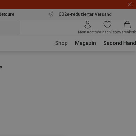
Retoure
CO2e-reduzierter Versand
Mein Konto
Wunschliste
Warenkorb
Shop
Magazin
Second Hand
n