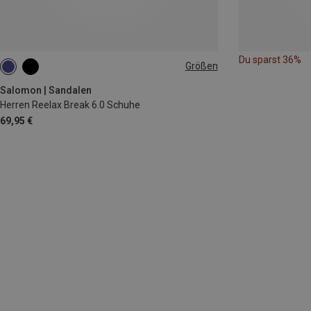
Du sparst 36%
Größen
43|43.5
44.5|45
46
46.5|47
47|47.5
48
Salomon | Sandalen
Herren Reelax Break 6.0 Schuhe
69,95 €