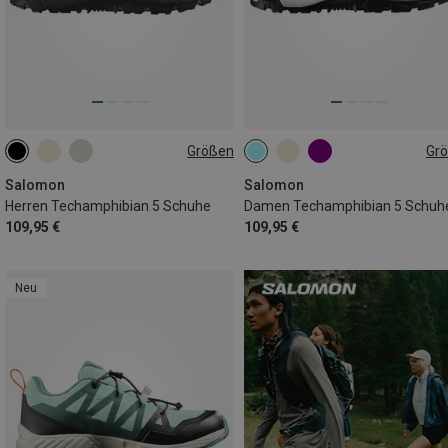
Größen
Gr
43|43.5
44
46
46.5|47
Salomon
Salomon
Herren Techamphibian 5 Schuhe
Damen Techamphibian 5 Schuh
109,95 €
109,95 €
Neu