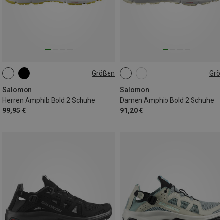
Größen
Gr
41|41.5
42
44
Salomon
Salomon
Herren Amphib Bold 2 Schuhe
Damen Amphib Bold 2 Schuhe
99,95 €
91,20 €