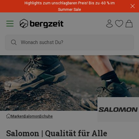
Highlights zum unschlagbaren Preis! Bis zu -60 % im
Summer Sale
Marken
Salomon
Schuhe
Salomon | Qualität für Alle