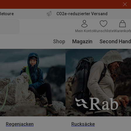
Retoure
CO2e-reduzierter Versand
Mein Konto
Wunschliste
Warenkorb
Shop
Magazin
Second Hand
Regenjacken
Rucksäcke