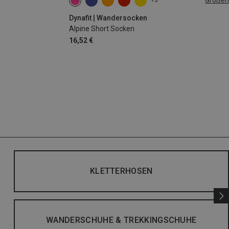
Größen
+3
35|36|37|38
39|40|41|42
43|44|45|46
Dynafit | Wandersocken
Alpine Short Socken
16,52 €
KLETTERHOSEN
WANDERSCHUHE & TREKKINGSCHUHE