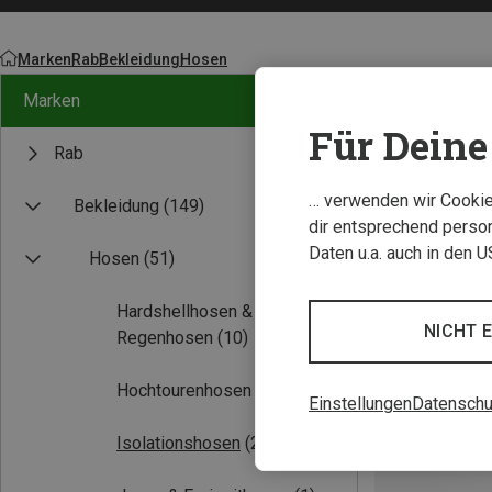
Marken
Rab
Bekleidung
Hosen
Marken
Für Deine 
Rab
… verwenden wir Cookies
Bekleidung
(149)
dir entsprechend person
Daten u.a. auch in den 
Hosen
(51)
Hardshellhosen &
NICHT 
Regenhosen
(10)
Hochtourenhosen
(2)
Einstellungen
Datenschu
Isolationshosen
(2)