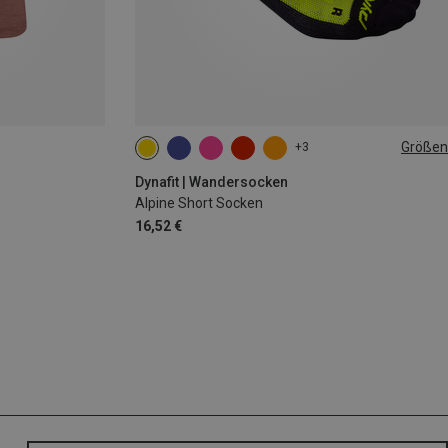
Größen
+3
35|36|37|38
39|40|41|42
43|44|45|46
Dynafit | Wandersocken
Alpine Short Socken
16,52 €