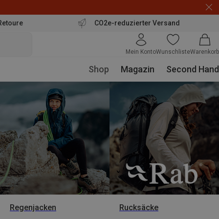
Retoure
CO2e-reduzierter Versand
Mein Konto
Wunschliste
Warenkorb
Shop
Magazin
Second Hand
Regenjacken
Rucksäcke