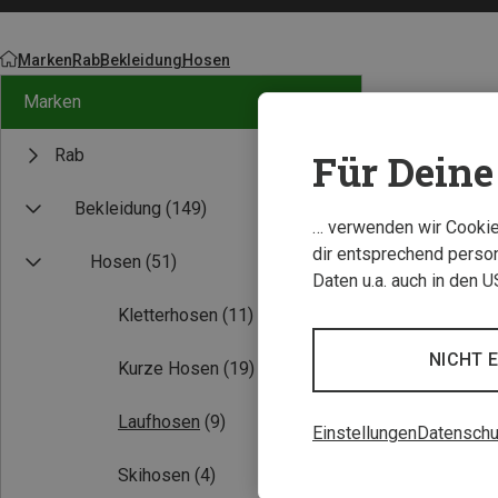
Marken
Rab
Bekleidung
Hosen
Marken
Rab
Für Deine 
Bekleidung
(149)
… verwenden wir Cookies
dir entsprechend person
Hosen
(51)
Daten u.a. auch in den 
Kletterhosen
(11)
NICHT 
Kurze Hosen
(19)
Laufhosen
(9)
Einstellungen
Datenschu
Skihosen
(4)