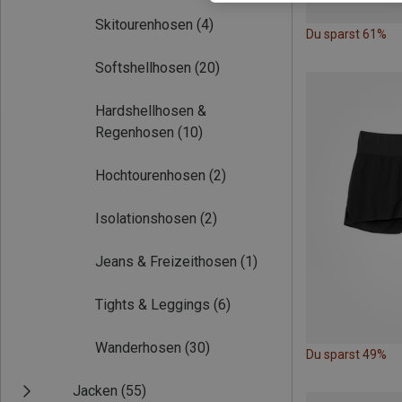
Skitourenhosen
(4)
Du sparst 61%
Softshellhosen
(20)
Hardshellhosen &
Regenhosen
(10)
Hochtourenhosen
(2)
Isolationshosen
(2)
Jeans & Freizeithosen
(1)
Tights & Leggings
(6)
Wanderhosen
(30)
Du sparst 49%
Jacken
(55)