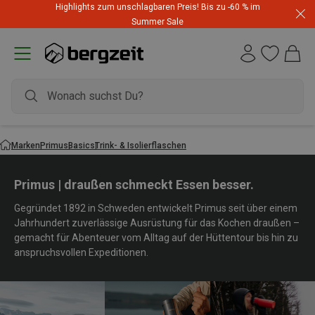
Highlights zum unschlagbaren Preis! Bis zu -60 % im
Summer Sale
Marken
Primus
Basics
Trink- & Isolierflaschen
Primus | draußen schmeckt Essen besser.
Gegründet 1892 in Schweden entwickelt Primus seit über einem
Jahrhundert zuverlässige Ausrüstung für das Kochen draußen –
gemacht für Abenteuer vom Alltag auf der Hüttentour bis hin zu
anspruchsvollen Expeditionen.