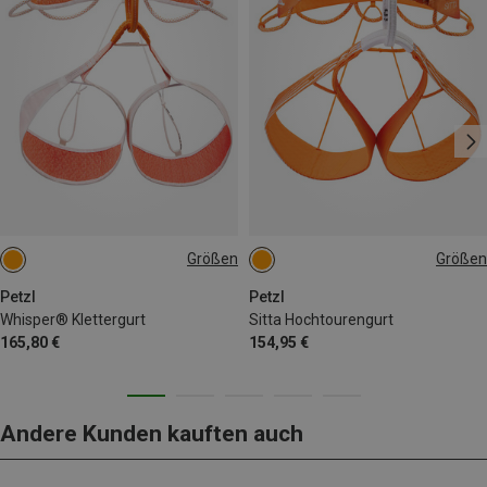
Größen
Größen
65-71CM
71-77CM
65-71CM
71-77CM
77-84CM
84-92CM
77-84CM
84-92CM
Petzl
Petzl
Whisper® Klettergurt
Sitta Hochtourengurt
165,80 €
154,95 €
Andere Kunden kauften auch