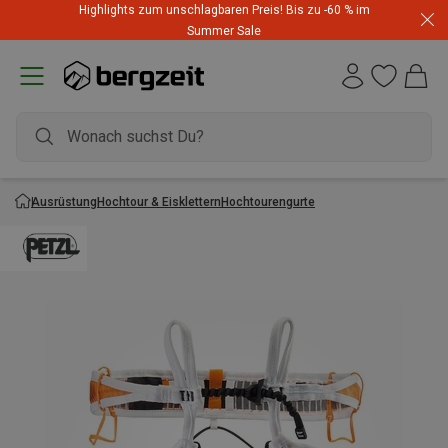
Highlights zum unschlagbaren Preis! Bis zu -60 % im
Summer Sale
Ausrüstung
Hochtour & Eisklettern
Hochtourengurte