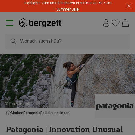
Highlights zum unschlagbaren Preis! Bis zu -60 % im
Summer Sale
Marken
Patagonia
Bekleidung
Hosen
Patagonia | Innovation Unusual