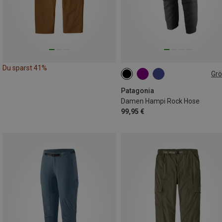
Du sparst 41%
Gr
XS
S
S
M
M
Patagonia
Damen Hampi Rock Hose
99,95 €