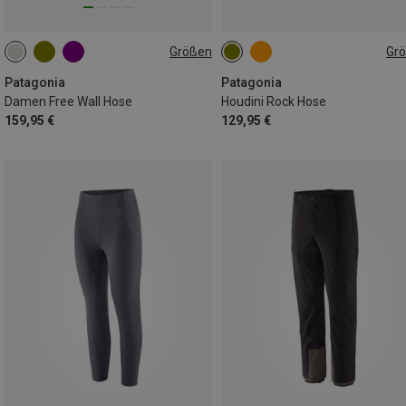
Größen
Gr
XS
S
S
M
M
XS
S
M
L
XL
Patagonia
Patagonia
Damen Free Wall Hose
Houdini Rock Hose
159,95 €
129,95 €