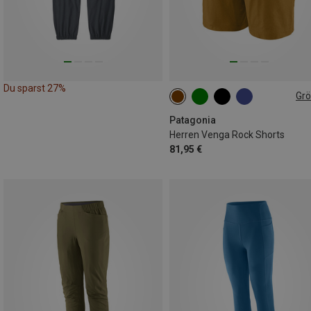
Du sparst 27%
Gr
M
L
XL
Patagonia
Herren Venga Rock Shorts
81,95 €