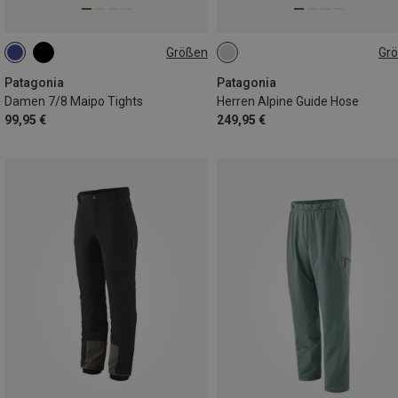
Größen
Gr
XS
S
M
L
XL
S
L
Patagonia
Patagonia
Damen 7/8 Maipo Tights
Herren Alpine Guide Hose
99,95 €
249,95 €