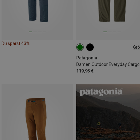
Du sparst 43%
Gr
L
XL
Patagonia
119,95 €