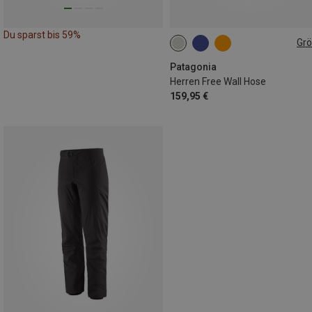
Du sparst bis 59%
Gr
XS
S
M
L
L
XL
Patagonia
Herren Free Wall Hose
159,95 €