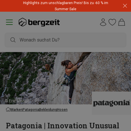
Highlights zum unschlagbaren Preis! Bis zu -60 % im
Summer Sale
Marken
Patagonia
Bekleidung
Hosen
Patagonia | Innovation Unusual