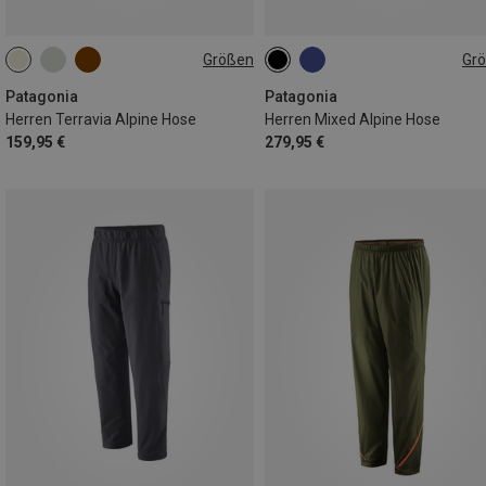
Größen
Gr
S
M
L
XL
Patagonia
Patagonia
Herren Terravia Alpine Hose
Herren Mixed Alpine Hose
159,95 €
279,95 €