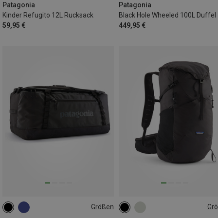
Patagonia
Patagonia
Kinder Refugito 12L Rucksack
Black Hole Wheeled 100L Duffel
59,95 €
449,95 €
Größen
Gr
100L
28L | L
28L | S
28L | M