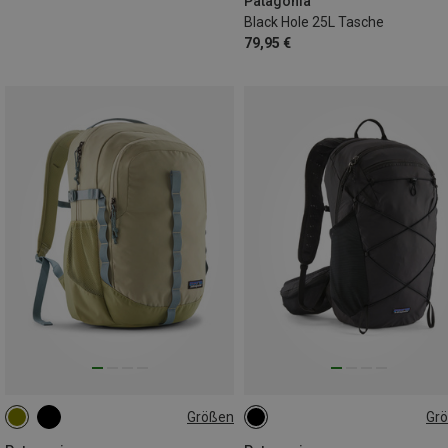
Patagonia
Black Hole 25L Tasche
79,95 €
Größen
Gr
26L
22L | L