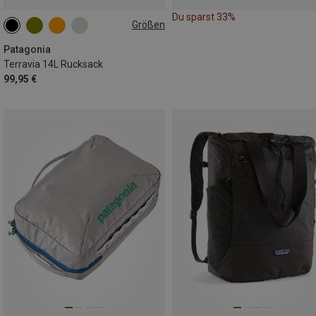
Du sparst 33%
Größen
14L | S
14L | L
Patagonia
Terravia 14L Rucksack
99,95 €