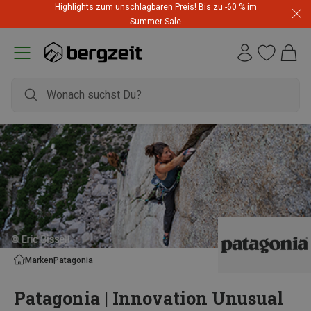
Highlights zum unschlagbaren Preis! Bis zu -60 % im
Summer Sale
Marken
Patagonia
Patagonia | Innovation Unusual