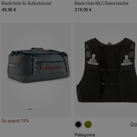
Black Hole 6L Kulturbeutel
Black Hole MLC Reisetasche
49,95 €
219,95 €
Du sparst 19%
Gr
4L | XS
4L | S
4L | L
4L | M
Patagonia