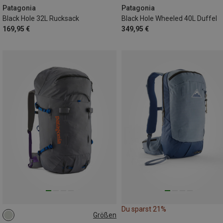
Patagonia
Patagonia
Black Hole 32L Rucksack
Black Hole Wheeled 40L Duffel
169,95 €
349,95 €
Du sparst 21%
Größen
55L | L
55L | M
55L | S