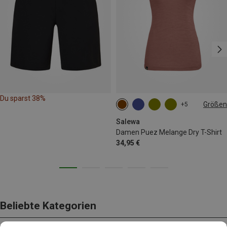
Du sparst 38%
Größen
+5
XS
S
M
L
XL
XXL
Salewa
Damen Puez Melange Dry T-Shirt
34,95 €
Beliebte Kategorien