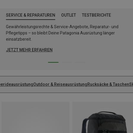
SERVICE & REPARATUREN
OUTLET
TESTBERICHTE
Gewährleistungsrechte & Service-Angebote, Reparatur- und
Pflegetipps – so bleibt Deine Patagonia Ausrüstung länger
einsatzbereit.
JETZT MEHR ERFAHREN
eerideausrüstung
Outdoor & Reiseausrüstung
Rucksäcke & Taschen
S