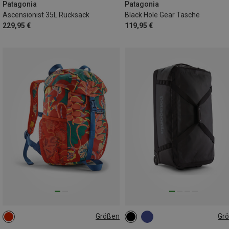
Patagonia
Patagonia
Ascensionist 35L Rucksack
Black Hole Gear Tasche
229,95 €
119,95 €
Größen
Gr
12L
100L