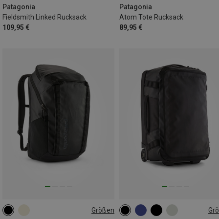
Patagonia
Patagonia
Fieldsmith Linked Rucksack
Atom Tote Rucksack
109,95 €
89,95 €
Größen
Gr
32L
40L