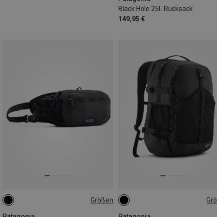
Black Hole 25L Rucksack
149,95 €
Größen
Gr
4L
30L
Patagonia
Patagonia