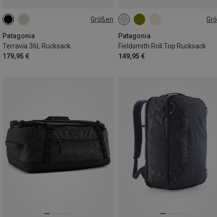
Größen
Gr
36L | S
36L | M
36L | L
32L
Patagonia
Patagonia
Terravia 36L Rucksack
Fieldsmith Roll Top Rucksack
179,95 €
149,95 €