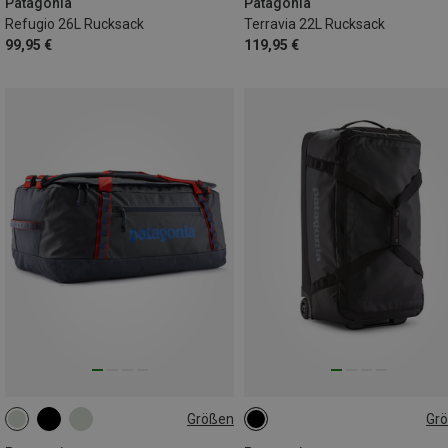
Patagonia
Patagonia
Refugio 26L Rucksack
Terravia 22L Rucksack
99,95 €
119,95 €
Größen
Gr
70L
70L