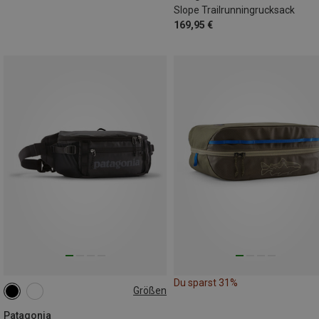
Slope Trailrunningrucksack
169,95 €
Du sparst 31%
Größen
5L
Patagonia