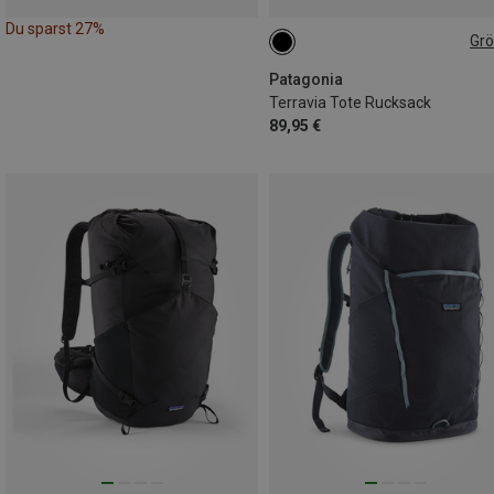
Du sparst 27%
Gr
24L
Patagonia
Terravia Tote Rucksack
89,95 €