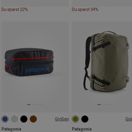
Du sparst 22%
Du sparst 34%
Größen
Gr
6L
45L
Patagonia
Patagonia