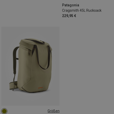
Patagonia
Cragsmith 45L Rucksack
229,95 €
Größen
41L | L
41L | M
41L | S