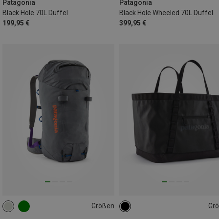
Patagonia
Patagonia
Black Hole 70L Duffel
Black Hole Wheeled 70L Duffel
199,95 €
399,95 €
Größen
Gr
35L | M
35L | S
35L | L
61L