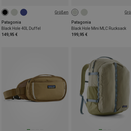
Größen
Gr
40L
30L
Patagonia
Patagonia
Black Hole 40L Duffel
Black Hole Mini MLC Rucksack
149,95 €
199,95 €