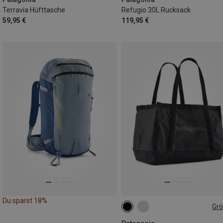
Terravia Hüfttasche
Refugio 30L Rucksack
59,95 €
119,95 €
Du sparst 18%
Gr
25L