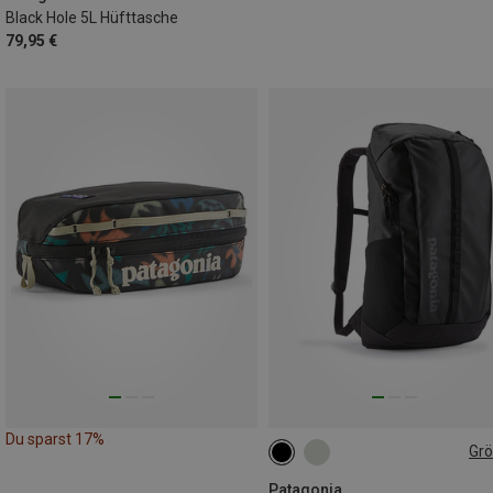
Black Hole 5L Hüfttasche
79,95 €
Du sparst 17%
Gr
25L
Patagonia