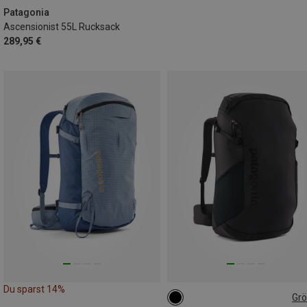
Patagonia
Ascensionist 55L Rucksack
289,95 €
Du sparst 14%
Gr
45L | S
45L | L