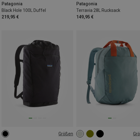
Patagonia
Patagonia
Black Hole 100L Duffel
Terravia 28L Rucksack
219,95 €
149,95 €
Größen
Gr
24L
20L