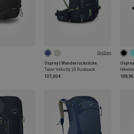
Größen
20L | L-XL
26L
Osprey | Wanderrucksäcke
Osprey
Talon Velocity 20 Rucksack
Hikelit
137,30 €
109,95