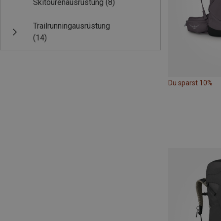
Skitourenausrüstung
(8)
Trailrunningausrüstung
(14)
Du sparst 10%