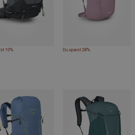
rst 10%
Du sparst 28%