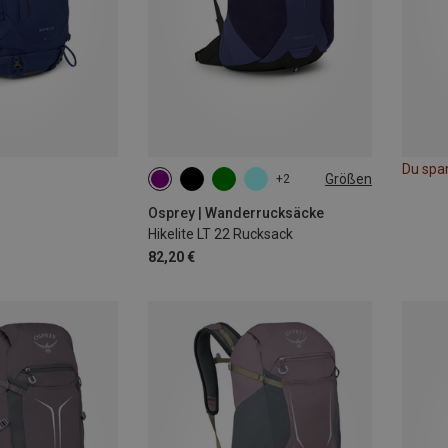
Du spa
Größen
+2
22L
Osprey | Wanderrucksäcke
Hikelite LT 22 Rucksack
82,20 €