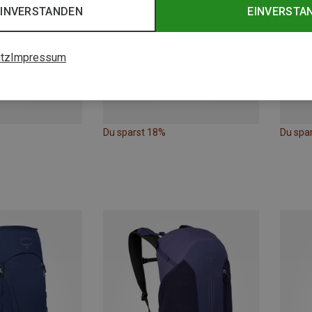
EINVERSTANDEN
EINVERSTA
tz
Impressum
Du sparst 18%
Du spa