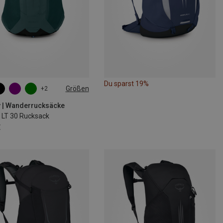
Du sparst 19%
Größen
+2
 | Wanderrucksäcke
e LT 30 Rucksack
€