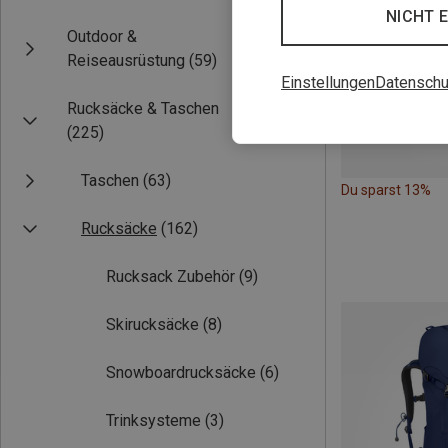
NICHT 
Outdoor &
Reiseausrüstung
(59)
Einstellungen
Datenschu
Rucksäcke & Taschen
(225)
Taschen
(63)
Du sparst 13%
Rucksäcke
(162)
Rucksack Zubehör
(9)
Skirucksäcke
(8)
Snowboardrucksäcke
(6)
Trinksysteme
(3)