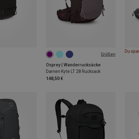
Du spa
Größen
28L
Osprey | Wanderrucksäcke
Damen Kyte LT 28 Rucksack
148,50 €