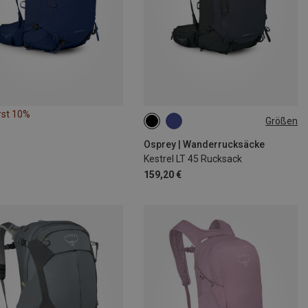
rst 10%
Größen
45L
Osprey | Wanderrucksäcke
Kestrel LT 45 Rucksack
159,20 €