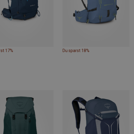
rst 17%
Du sparst 18%