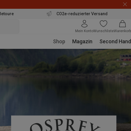
Retoure
CO2e-reduzierter Versand
Mein Konto
Wunschliste
Warenkorb
Shop
Magazin
Second Hand