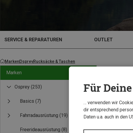
SERVICE & REPARATUREN
OUTLET
Marken
Osprey
Rucksäcke & Taschen
Marken
Für Deine 
Osprey
(253)
Basics
(7)
… verwenden wir Cookies
dir entsprechend person
Fahrradausrüstung
(19)
Daten u.a. auch in den 
Freerideausrüstung
(8)