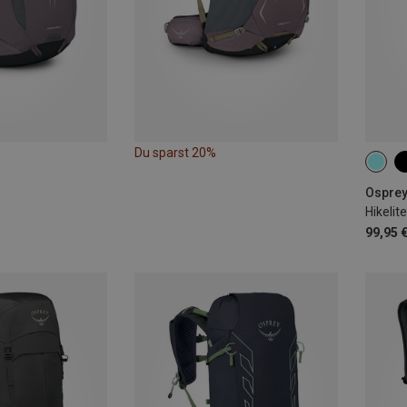
Du sparst 20%
30L
Osprey
Hikelit
99,95 