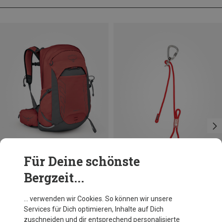
Für Deine schönste
Bergzeit...
Du sparst 15%
Größen
ONE SIZE
Rock Empire
… verwenden wir Cookies. So können wir unsere
Pip Guide Standplatzschlinge
Services für Dich optimieren, Inhalte auf Dich
47,95 €
zuschneiden und dir entsprechend personalisierte