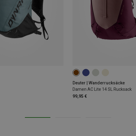
14L
Deuter | Wanderrucksäcke
Damen AC Lite 14 SL Rucksack
99,95 €