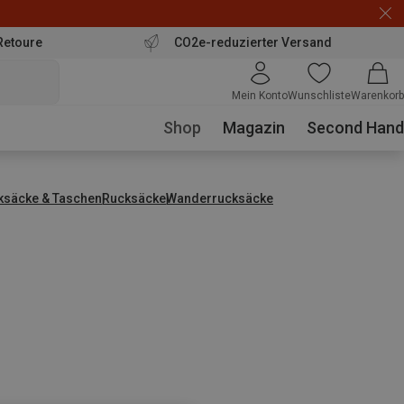
Retoure
CO2e-reduzierter Versand
Mein Konto
Wunschliste
Warenkorb
Shop
Magazin
Second Hand
ksäcke & Taschen
Rucksäcke
Wanderrucksäcke