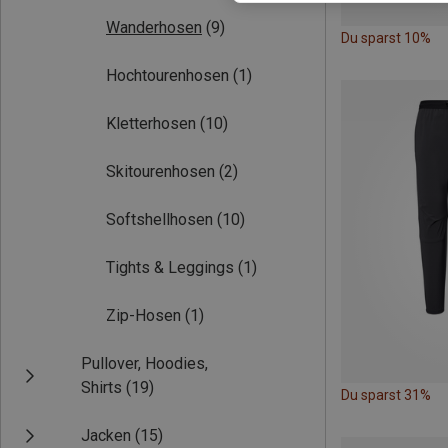
Wanderhosen
(9)
Du sparst 10%
Hochtourenhosen
(1)
Kletterhosen
(10)
Skitourenhosen
(2)
Softshellhosen
(10)
Tights & Leggings
(1)
Zip-Hosen
(1)
Pullover, Hoodies,
Shirts
(19)
Du sparst 31%
Jacken
(15)