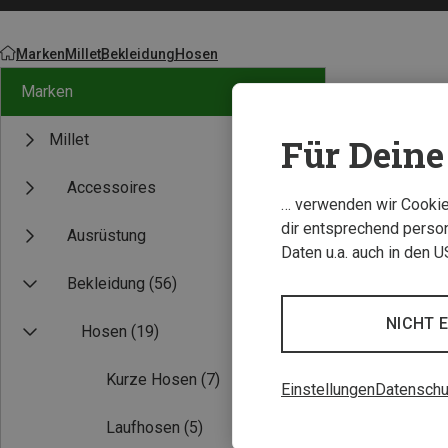
Marken
Millet
Bekleidung
Hosen
Marken
Millet
Für Deine 
Accessoires
… verwenden wir Cookies
dir entsprechend person
Ausrüstung
Daten u.a. auch in den 
Bekleidung
(56)
NICHT 
Hosen
(19)
Kurze Hosen
(7)
Einstellungen
Datenschu
Laufhosen
(5)