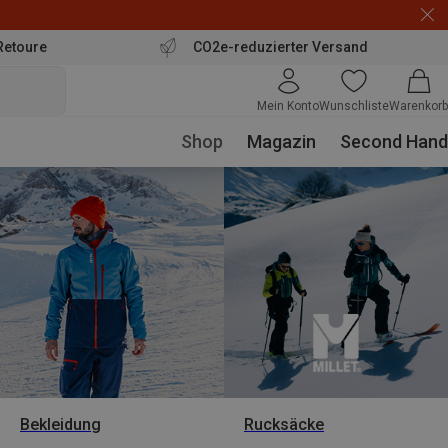
Retoure
CO2e-reduzierter Versand
Mein Konto
Wunschliste
Warenkorb
Shop
Magazin
Second Hand
Bekleidung
Rucksäcke