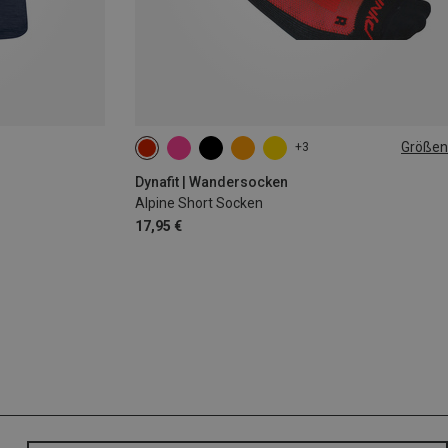
Größen
+3
39|40|41|42
43|44|45|46
Dynafit | Wandersocken
Alpine Short Socken
17,95 €