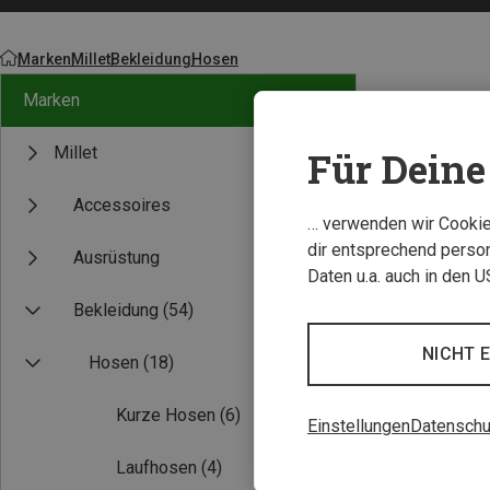
Marken
Millet
Bekleidung
Hosen
Marken
Millet
Für Deine 
Accessoires
… verwenden wir Cookies
dir entsprechend person
Ausrüstung
Daten u.a. auch in den 
Bekleidung
(54)
NICHT 
Hosen
(18)
Kurze Hosen
(6)
Einstellungen
Datenschu
Laufhosen
(4)