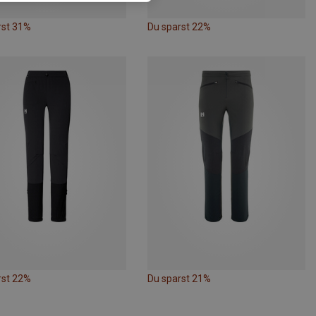
rst 31%
Du sparst 22%
rst 22%
Du sparst 21%