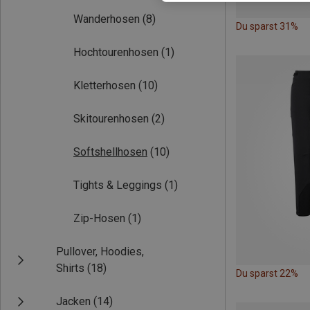
Wanderhosen
(8)
Du sparst 31%
Hochtourenhosen
(1)
Kletterhosen
(10)
Skitourenhosen
(2)
Softshellhosen
(10)
Tights & Leggings
(1)
Zip-Hosen
(1)
Pullover, Hoodies,
Shirts
(18)
Du sparst 22%
Jacken
(14)