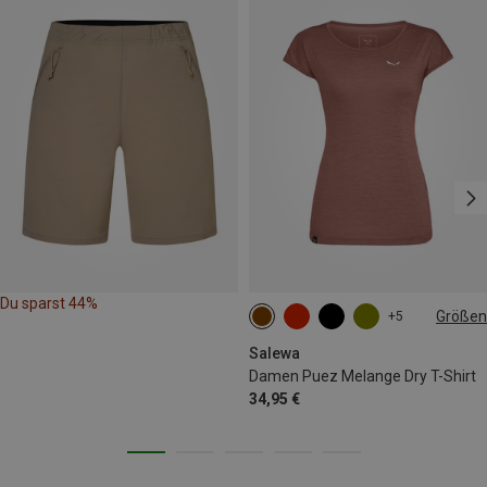
Du sparst 44%
Größen
+5
XS
S
M
L
XL
XXL
Salewa
Damen Puez Melange Dry T-Shirt
34,95 €