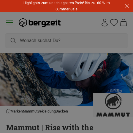
Highlights zum unschlagbaren Preis! Bis zu -60 % im
Summer Sale
Marken
Mammut
Bekleidung
Jacken
Mammut | Rise with the