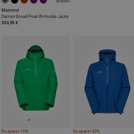
XS
S
M
L
XL
Mammut
Damen Broad Peak IN Hoodie Jacke
359,95 €
Du sparst 10%
Du sparst 30%