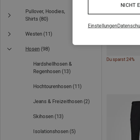
NICHT 
Pullover, Hoodies,
Shirts
(80)
Einstellungen
Datenschu
Westen
(11)
Hosen
(98)
Du sparst 24%
Hardshellhosen &
Regenhosen
(13)
Hochtourenhosen
(11)
Jeans & Freizeithosen
(2)
Skihosen
(13)
Isolationshosen
(5)