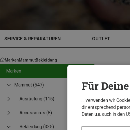
SERVICE & REPARATUREN
OUTLET
Marken
Mammut
Bekleidung
Marken
Für Deine 
Mammut
(547)
Ausrüstung
(115)
… verwenden wir Cookies
dir entsprechend person
Accessoires
(8)
Daten u.a. auch in den 
Bekleidung
(335)