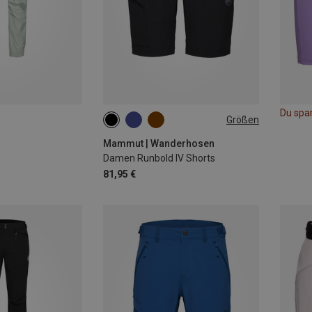
Du spa
Größen
XXS
S
M
Mammut | Wanderhosen
Damen Runbold IV Shorts
81,95 €