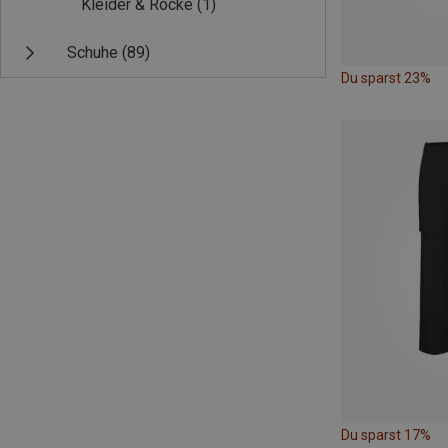
Kleider & Röcke
(1)
Schuhe
(89)
Du sparst 23%
Du sparst 17%