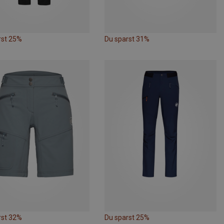
rst 25%
Du sparst 31%
rst 32%
Du sparst 25%