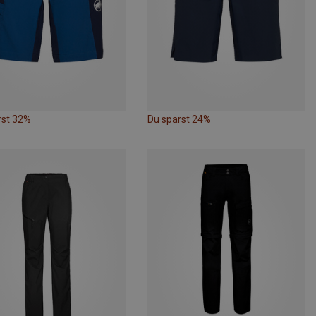
rst 32%
Du sparst 24%