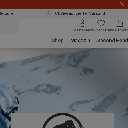
Retoure
CO2e-reduzierter Versand
Mein Konto
Wunschliste
Warenkorb
Shop
Magazin
Second Hand