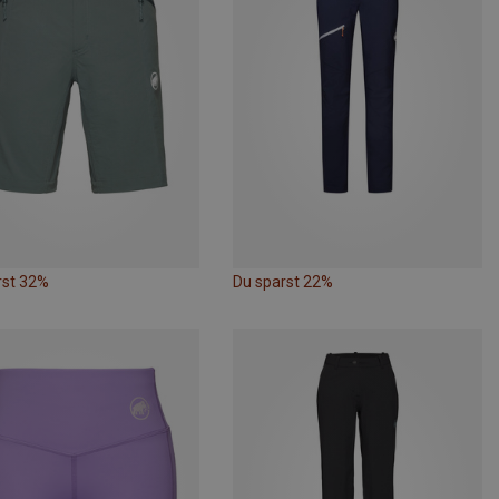
rst 32%
Du sparst 22%