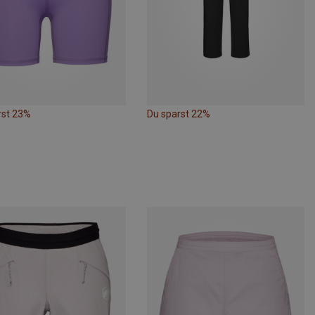
rst 23%
Du sparst 22%