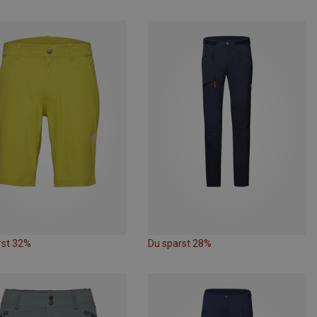
rst 32%
Du sparst 28%