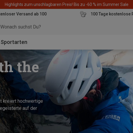
Highlights zum unschlagbaren Preis! Bis zu -60 % im Summer Sale
enloser Versand ab 100
100 Tage kostenlose 
o
Sportarten
th the
 kreiert hochwertige
egeisterte auf der