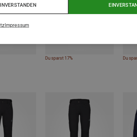
EINVERSTANDEN
EINVERSTA
tz
Impressum
Du sparst 17%
Du spa