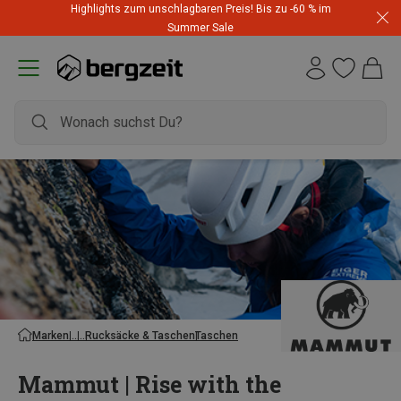
Highlights zum unschlagbaren Preis! Bis zu -60 % im
Summer Sale
Marken
Rucksäcke & Taschen
Taschen
Mammut | Rise with the