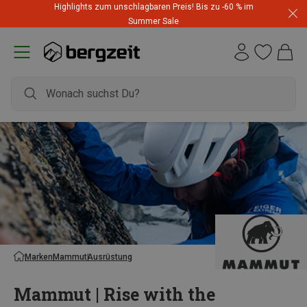
Highlights zum unschlagbaren Preis! Bis zu -60 % im
Summer Sale
Marken
Mammut
Ausrüstung
Mammut | Rise with the