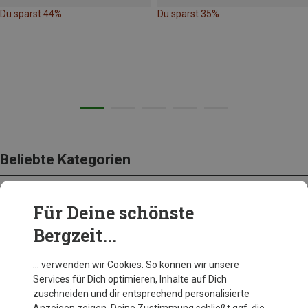
Du sparst 44%
Du sparst 35%
Beliebte Kategorien
Für Deine schönste
BEKLEIDUNG
Bergzeit...
… verwenden wir Cookies. So können wir unsere
Services für Dich optimieren, Inhalte auf Dich
zuschneiden und dir entsprechend personalisierte