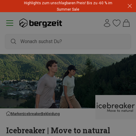
Highlights zum unschlagbaren Preis! Bis zu -60 % im
Summer Sale
Marken
Icebreaker
Bekleidung
Icebreaker | Move to natural