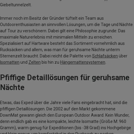
Giebeltunnelzelt.
Immer noch im Besitz der Gründer tüftelt ein Team aus
Outdoorenthusiasten an sinnvollen Lösungen, um die Tage und Nächte
auf Tour zu verschönern. Dabei gilt eine Philosophie zugrunde: Das
maximale Naturerlebnis mit minimalen Mitteln zu erreichen.
Spezialisiert auf Hartware besteht das Sortiment vornehmlich aus
Rucksäcken und allem, was man für geruhsame Nächte unterm
Sternenzelt braucht. Dabei reicht die Palette von
Schlafsäcken
über
Isomatten
und
Zelten
bis hin zu
Hängemattensystemen
.
Pfiffige Detaillösungen für geruhsame
Nächte
Etwas, das Exped über die Jahre viele Fans eingebracht hat, sind die
pfiffigen Detaillösungen. Die 2002 auf den Markt gekommene
DownMat gewann gleich den European Outdoor Award. Kein Wunder,
denn endlich gab es eine kompakte, leichte Isomatte (Größe M: 960
Gramm), warm genug für Expeditionen (bis -38 Grad) ins Hochgebirge