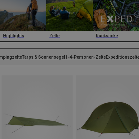
Highlights
Zelte
Rucksäcke
mpingzelte
Tarps & Sonnensegel
1-4-Personen-Zelte
Expeditionszelt