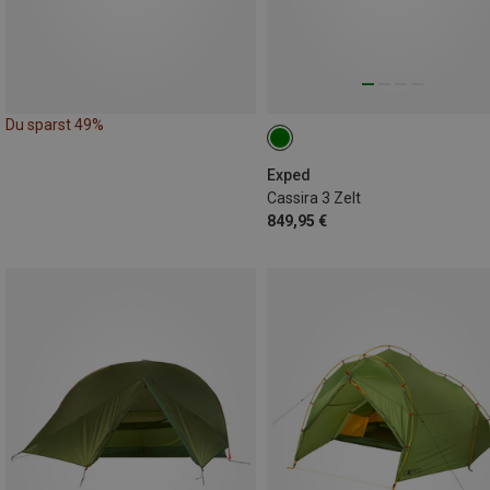
Du sparst 49%
Exped
Cassira 3 Zelt
849,95 €