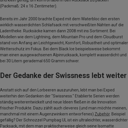
und klein genug, um komfortabel in den Rucksack zu packen
(Packmaß: 24 x 16 Zentimeter).
Bereits im Jahr 2000 brachte Exped mit dem Waterbloc den ersten
wirklich wasserdichten Schlafsack mit verschweißten Nähten auf die
Ladentheke. Rucksäcke kamen dann 2008 mit ins Sortiment. Bei
Modellen wie dem Lightning, dem Mountain Pro und dem Cloudburst
stand von Anfang an Leichtgewicht, Komfort, Robustheit und optimaler
Wetterschutz im Fokus. Bei dem Black Ice beispielsweise bekommt
man einen ausgewachsenen Alpinrucksack, komplett wasserdicht und
bei 30 Litern gerademal 650 Gramm schwer.
Der Gedanke der Swissness lebt weiter
Anstatt sich auf den Lorbeeren auszuruhen, lebt man bei Exped
weiterhin den Gedanken der "Swissness." Etablierte Serien werden
ständig weiterentwickelt und neue Ideen fließen in die Innovation
frischer Produkte. Dazu zählt auch cleveres (und man möchte meinen,
manchmal mit einem Augenzwinkern entworfenes)
Zubehör
. Beispiel
gefällig? Der Schnozzel Pumpbag UL ist ein ultraleichter, wasserdichter
Packsack, mit dem man praktischerweise gleich seine Isomatte