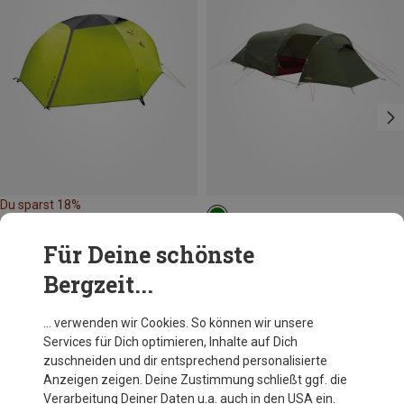
Du sparst 18%
Robens
Für Deine schönste
Voyager 3 Exp Zelt
Bergzeit...
349,95 €
… verwenden wir Cookies. So können wir unsere
Services für Dich optimieren, Inhalte auf Dich
Andere Kunden kauften auch
zuschneiden und dir entsprechend personalisierte
Anzeigen zeigen. Deine Zustimmung schließt ggf. die
Verarbeitung Deiner Daten u.a. auch in den USA ein.