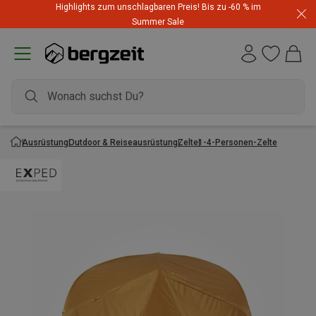
Highlights zum unschlagbaren Preis! Bis zu -60 % im
Summer Sale
Ausrüstung
Outdoor & Reiseausrüstung
Zelte
1-4-Personen-Zelte