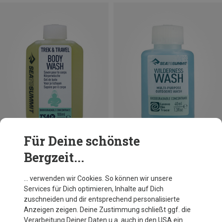
Für Deine schönste
Bergzeit...
Größen
100ML
Sea to Summit
… verwenden wir Cookies. So können wir unsere
Trek & Travel Liquid Body Wash
Services für Dich optimieren, Inhalte auf Dich
5,95 €
zuschneiden und dir entsprechend personalisierte
Anzeigen zeigen. Deine Zustimmung schließt ggf. die
Verarbeitung Deiner Daten u.a. auch in den USA ein.