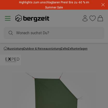
Highlights zum unschlagbaren Preis! Bis zu -60 % im
Dynafit Hammerangebot! Reduzierte Outfits für neue
Summer Sale
Abenteuer
Ausrüstung
Outdoor & Reiseausrüstung
Zelte
Zeltunterlagen