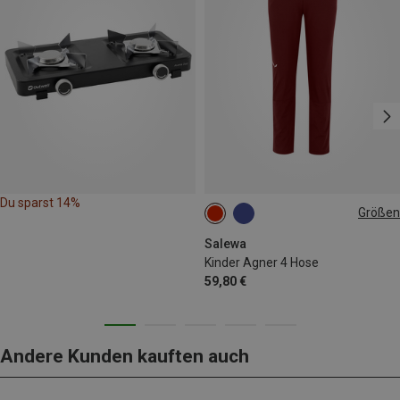
Du sparst 14%
Größen
92
104
152
164
Salewa
Kinder Agner 4 Hose
59,80 €
Andere Kunden kauften auch