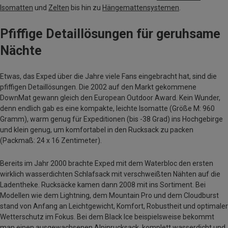
Isomatten
und
Zelten
bis hin zu
Hängemattensystemen
.
Pfiffige Detaillösungen für geruhsame
Nächte
Etwas, das Exped über die Jahre viele Fans eingebracht hat, sind die
pfiffigen Detaillösungen. Die 2002 auf den Markt gekommene
DownMat gewann gleich den European Outdoor Award. Kein Wunder,
denn endlich gab es eine kompakte, leichte Isomatte (Größe M: 960
Gramm), warm genug für Expeditionen (bis -38 Grad) ins Hochgebirge
und klein genug, um komfortabel in den Rucksack zu packen
(Packmaß: 24 x 16 Zentimeter).
Bereits im Jahr 2000 brachte Exped mit dem Waterbloc den ersten
wirklich wasserdichten Schlafsack mit verschweißten Nähten auf die
Ladentheke. Rucksäcke kamen dann 2008 mit ins Sortiment. Bei
Modellen wie dem Lightning, dem Mountain Pro und dem Cloudburst
stand von Anfang an Leichtgewicht, Komfort, Robustheit und optimaler
Wetterschutz im Fokus. Bei dem Black Ice beispielsweise bekommt
man einen ausgewachsenen Alpinrucksack, komplett wasserdicht und