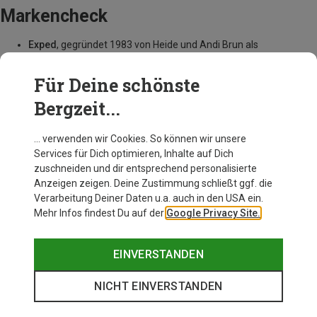
Markencheck
Exped
, gegründet 1983 von Heide und Andi Brun als
Handelsagentur. Eigene Produktion ab 1997
Vor allem bekannt für
… clever konstruierte Schlaflösungen mit
Für Deine schönste
pfiffigen Details
Bergzeit...
Klassiker sind
… die DownMat in all ihren Varianten. Das Orion
Zelt
Nachhaltigkeit:
bedeutet für Exped in erster Linie eine lange
… verwenden wir Cookies. So können wir unsere
Haltbarkeit der Produkte
Services für Dich optimieren, Inhalte auf Dich
zuschneiden und dir entsprechend personalisierte
Anzeigen zeigen. Deine Zustimmung schließt ggf. die
Verarbeitung Deiner Daten u.a. auch in den USA ein.
Mehr Infos findest Du auf der
Google Privacy Site.
EINVERSTANDEN
NICHT EINVERSTANDEN