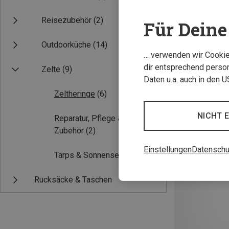
Reisezubehör
(2)
Für Deine 
Outdoorküche
(14)
… verwenden wir Cookies
dir entsprechend person
Zelte
(9)
Daten u.a. auch in den 
Zeltheringe
(6)
Du sparst 24%
NICHT 
Reparatur, Pflege &
Zubehör
(2)
Einstellungen
Datenschu
Tarps & Sonnensegel
(1)
Rucksäcke & Taschen