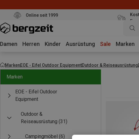
Kost
Online seit 1999
Eur
Damen
Herren
Kinder
Ausrüstung
Sale
Marken
Marken
EOE - Eifel Outdoor Equipment
Outdoor & Reiseausrüstung
Marken
EOE - Eifel Outdoor
Equipment
Outdoor &
Reiseausrüstung
(31)
Campingmöbel
(6)