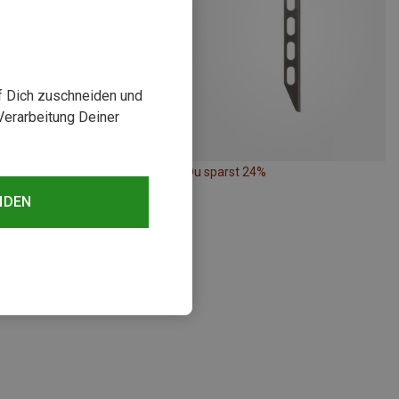
uf Dich zuschneiden und
Verarbeitung Deiner
rst 22%
Du sparst 24%
NDEN