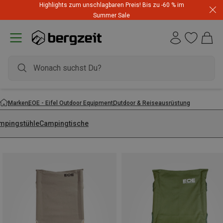
Highlights zum unschlagbaren Preis! Bis zu -60 % im
Summer Sale
Marken
EOE - Eifel Outdoor Equipment
Outdoor & Reiseausrüstung
mpingstühle
Campingtische