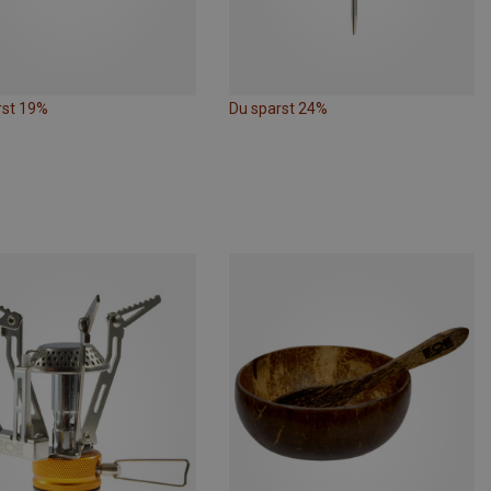
rst 19%
Du sparst 24%