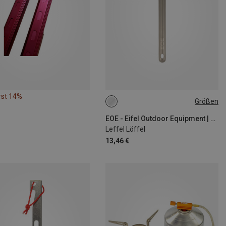
rst 14%
Größen
ONE SIZE
EOE - Eifel Outdoor Equipment | Campinggeschirr
Leffel Löffel
13,46 €