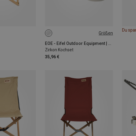
Du spa
Größen
ONE SIZE
EOE - Eifel Outdoor Equipment | Camping Kochgeschirr
Zirkon Kochset
35,96 €