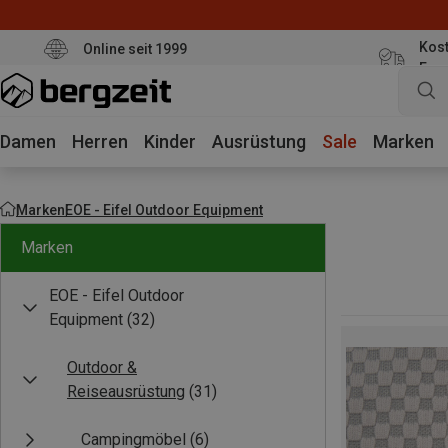
Kost
Online seit 1999
Eur
Damen
Herren
Kinder
Ausrüstung
Sale
Marken
Marken
EOE - Eifel Outdoor Equipment
Marken
EOE - Eifel Outdoor
Equipment
(32)
Outdoor &
Reiseausrüstung
(31)
Campingmöbel
(6)