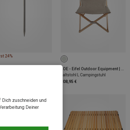
rst 24%
EOE - Eifel Outdoor Equipment | Campingstühle
Faltstohl L Campingstuhl
108,95 €
uf Dich zuschneiden und
Verarbeitung Deiner