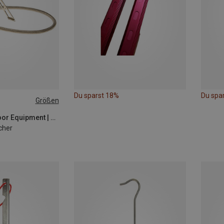
Du sparst 18%
Du spa
Größen
EOE - Eifel Outdoor Equipment | Campingkocher
cher