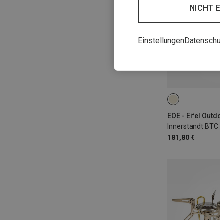
NICHT 
Einstellungen
Datenschu
3X3M
Innerstandt BTC
181,80 €