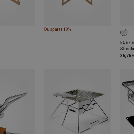
Du sparst 18%
ONE 
Stront
36,76 