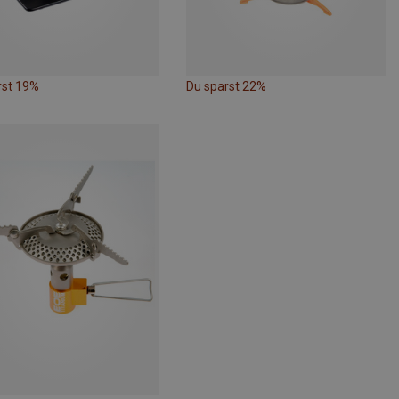
rst 19%
Du sparst 22%