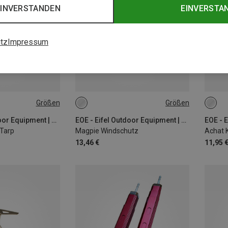
EINVERSTANDEN
EINVERSTA
tz
Impressum
Größen
Größen
ONE SIZE
ONE 
EOE - Eifel Outdoor Equipment | Tarps & Sonnensegel
EOE - Eifel Outdoor Equipment | Campingkocher Zubehör
 Tarp
Magpie Windschutz
Achat 
13,46 €
11,95 