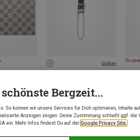
%
Du spa
Größen
ONE SIZE
EOE - Eifel Outdoor Equipment | Campingbesteck
Topas Spork - faltbar
schönste Bergzeit...
4,46 €
. So können wir unsere Services für Dich optimieren, Inhalte a
alisierte Anzeigen zeigen. Deine Zustimmung schließt ggf. die 
USA ein. Mehr Infos findest Du auf der
Google Privacy Site.