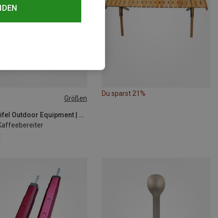
NDEN
Du sparst 21%
Größen
SIZE
EOE - Eifel Outdoor Equipment | Camping Kochgeschirr
Kaffeebereiter
€