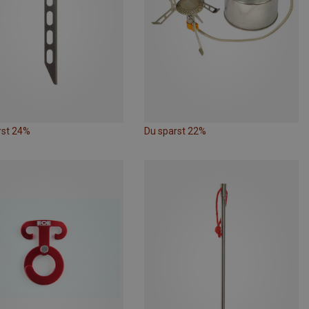
rst 24%
Du sparst 22%