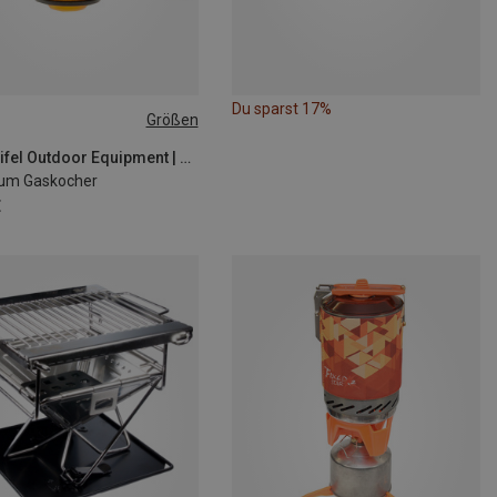
Du sparst 17%
Größen
SIZE
EOE - Eifel Outdoor Equipment | Campingkocher
ium Gaskocher
€