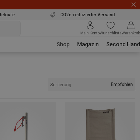
Retoure
CO2e-reduzierter Versand
Mein Konto
Wunschliste
Warenkorb
Shop
Magazin
Second Hand
Empfohlen
Sortierung