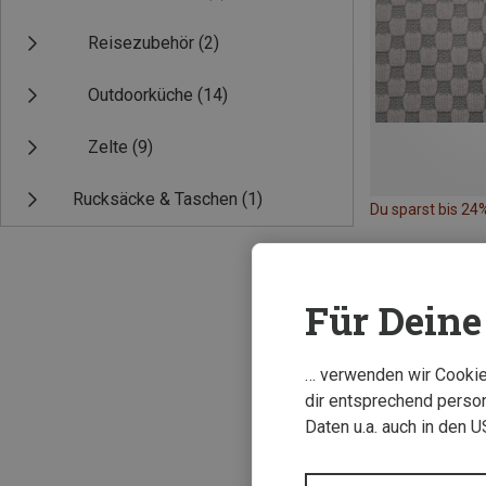
Reisezubehör
(2)
Outdoorküche
(14)
Zelte
(9)
Rucksäcke & Taschen
(1)
Du sparst bis 24
Für Deine 
… verwenden wir Cookies
dir entsprechend person
Daten u.a. auch in den 