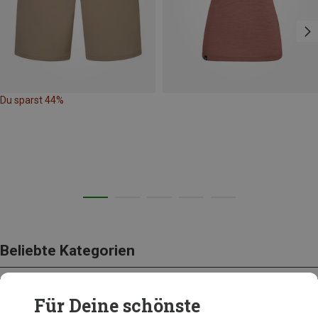
Du sparst 44%
Beliebte Kategorien
Für Deine schönste
BEKLEIDUNG