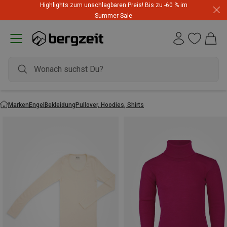
Highlights zum unschlagbaren Preis! Bis zu -60 % im
Summer Sale
Marken
Engel
Bekleidung
Pullover, Hoodies, Shirts