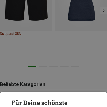
Du sparst 38%
Beliebte Kategorien
Für Deine schönste
BEKLEIDUNG