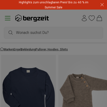
Highlights zum unschlagbaren Preis! Bis zu -60 % im
Summer Sale
Marken
Engel
Bekleidung
Pullover, Hoodies, Shirts