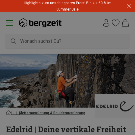
Highlights zum unschlagbaren Preis! Bis zu -60 % im
Summer Sale
Kletterausrüstung & Boulderausrüstung
Edelrid | Deine vertikale Freiheit