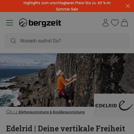
Highlights zum unschlagbaren Preis! Bis zu -60 % im
Summer Sale
Kletterausrüstung & Boulderausrüstung
Edelrid | Deine vertikale Freiheit