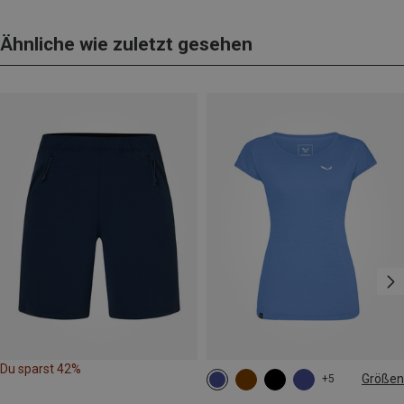
Ähnliche wie zuletzt gesehen
Du sparst 42%
Größen
+5
XS
S
M
L