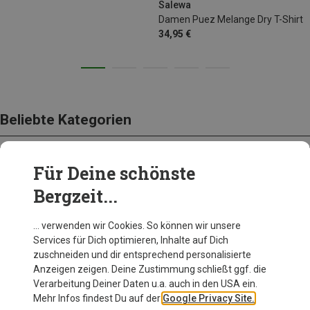
Salewa
Damen Puez Melange Dry T-Shirt
34,95 €
Beliebte Kategorien
Für Deine schönste
BEKLEIDUNG
Bergzeit...
… verwenden wir Cookies. So können wir unsere
Services für Dich optimieren, Inhalte auf Dich
zuschneiden und dir entsprechend personalisierte
Anzeigen zeigen. Deine Zustimmung schließt ggf. die
Verarbeitung Deiner Daten u.a. auch in den USA ein.
Mehr Infos findest Du auf der
Google Privacy Site.