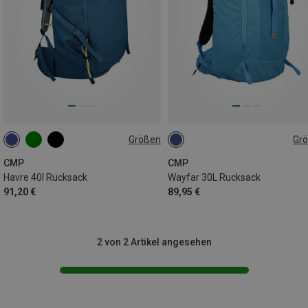
Größen
Gr
40L
30L
CMP
CMP
Havre 40l Rucksack
Wayfar 30L Rucksack
91,20 €
89,95 €
2 von 2 Artikel angesehen