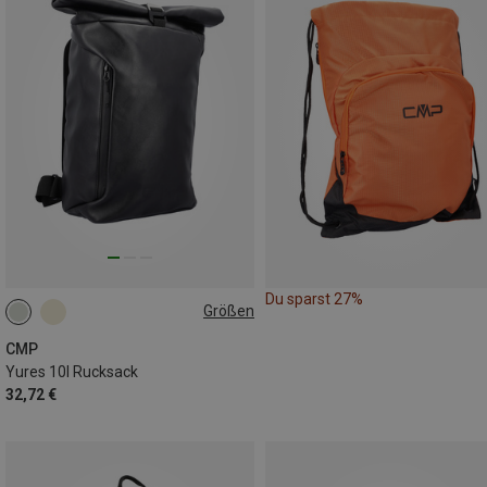
Du sparst 27%
Größen
10L
CMP
Yures 10l Rucksack
32,72 €