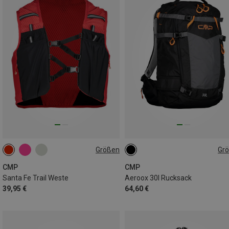
Größen
Gr
8L | XL
30L
CMP
CMP
Santa Fe Trail Weste
Aeroox 30l Rucksack
39,95 €
64,60 €