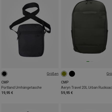
Größen
Gr
2L
20L
CMP
CMP
Portland Umhängetasche
Aeryn Travel 20L Urban Rucksac
19,95 €
59,95 €