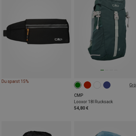
Du sparst 15%
Gr
18L
CMP
Looxor 18l Rucksack
54,80 €