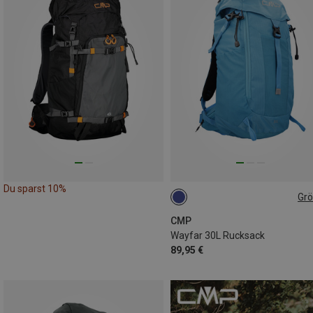
Du sparst 10%
Gr
30L
CMP
Wayfar 30L Rucksack
89,95 €