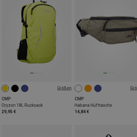
Größen
Gr
18L
ONE SIZE
CMP
CMP
Oryzon 18L Rucksack
Habana Hüfttasche
29,95 €
14,84 €