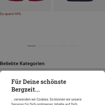
Du sparst 44%
Beliebte Kategorien
Für Deine schönste
BEKLEIDUNG
Bergzeit...
… verwenden wir Cookies. So können wir unsere
Services für Dich optimieren, Inhalte auf Dich