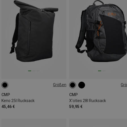
Größen
Gr
25L
28L
CMP
CMP
Keno 25l Rucksack
X'cities 28l Rucksack
45,46 €
59,95 €