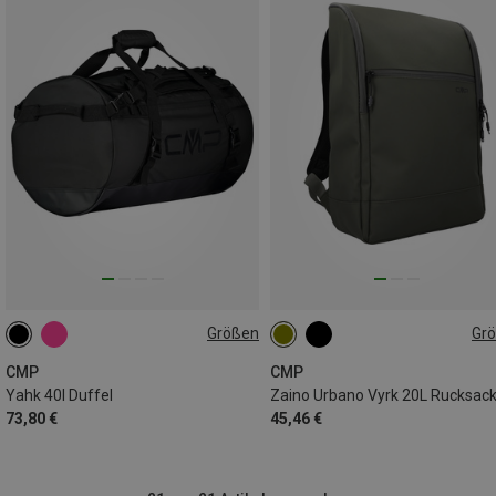
Größen
Gr
40L
20L
CMP
CMP
Yahk 40l Duffel
Zaino Urbano Vyrk 20L Rucksac
73,80 €
45,46 €