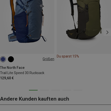
Du sparst 15%
Größen
30L | L-XL
30L | S-M
The North Face
Trail Lite Speed 30 Rucksack
129,60 €
Andere Kunden kauften auch