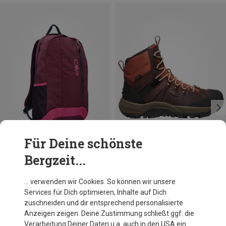
Für Deine schönste
Bergzeit...
Du sparst 19%
Größen
18L
CMP
… verwenden wir Cookies. So können wir unsere
Rebel 18 Rucksack
Services für Dich optimieren, Inhalte auf Dich
49,95 €
zuschneiden und dir entsprechend personalisierte
Anzeigen zeigen. Deine Zustimmung schließt ggf. die
Verarbeitung Deiner Daten u.a. auch in den USA ein.