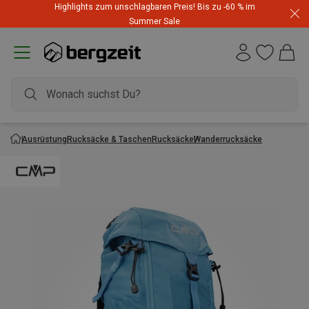
Highlights zum unschlagbaren Preis! Bis zu -60 % im
Summer Sale
Ausrüstung
Rucksäcke & Taschen
Rucksäcke
Wanderrucksäcke