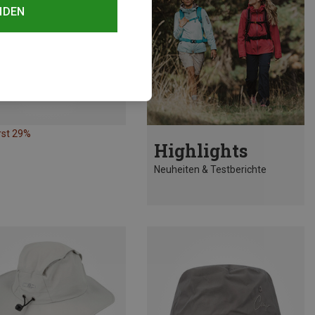
NDEN
rst 29%
Highlights
Neuheiten & Testberichte