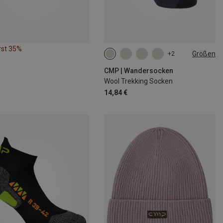
rst 35%
Größen
+2
36|37|38
39|40|41|42
43|44|45
46|47|48
CMP | Wandersocken
Wool Trekking Socken
14,84 €