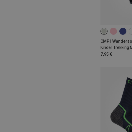
25|26|27
28|
31|32|33
34|
CMP | Wanders
Kinder Trekking 
7,95 €