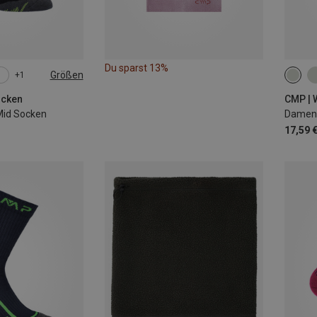
Du sparst 13%
Größen
+1
29|30
36|37
35|36
ocken
CMP |
Mid Socken
Damen 
17,59 