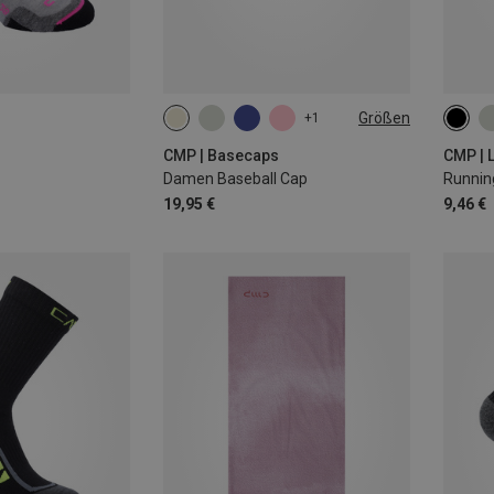
Größen
+1
ONE SIZE
36|37
43|44
CMP | Basecaps
CMP | 
Damen Baseball Cap
Runnin
19,95 €
9,46 €