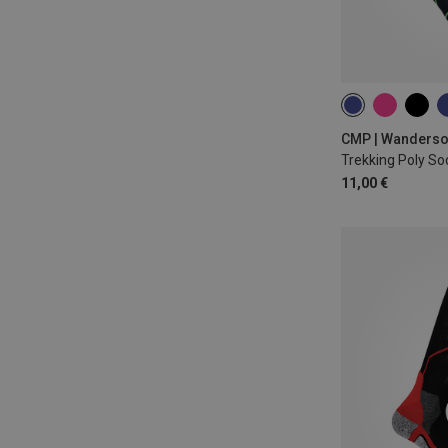
36|37|38
43|
46|47|48
CMP | Wanders
Trekking Poly S
11,00 €