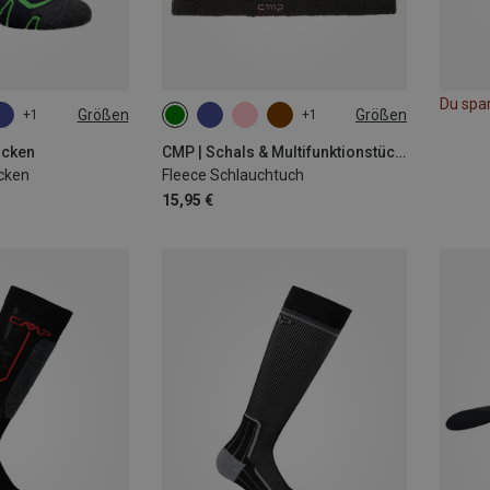
Du spa
Größen
Größen
+1
+1
44|45
ONE SIZE
ocken
CMP | Schals & Multifunktionstücher
ocken
Fleece Schlauchtuch
15,95 €