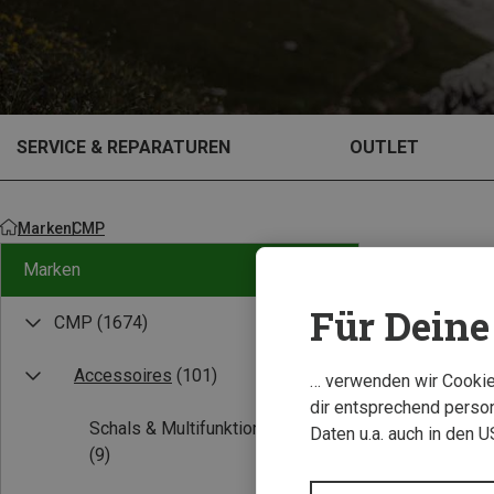
SERVICE & REPARATUREN
OUTLET
Marken
CMP
Marken
Für Deine 
CMP
(1674)
Accessoires
(101)
… verwenden wir Cookies
dir entsprechend person
Schals & Multifunktionstücher
Daten u.a. auch in den 
(9)