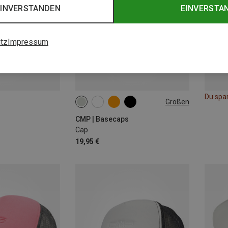
EINVERSTANDEN
EINVERSTA
tz
Impressum
Du spa
Größen
ONE SIZE
CMP | Basecaps
Cap
19,95 €