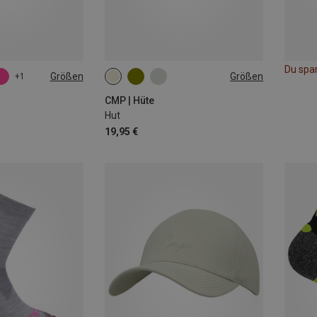
Du spa
Größen
Größen
+1
56|58
60|62
CMP | Hüte
Hut
19,95 €