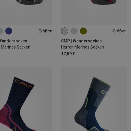
Größen
Größen
|38
39|40|41|42
39|40|41|42
43|44|45
46|47|48
 Wandersocken
CMP | Wandersocken
Merinos Socken
Herren Merinos Socken
€
17,59 €