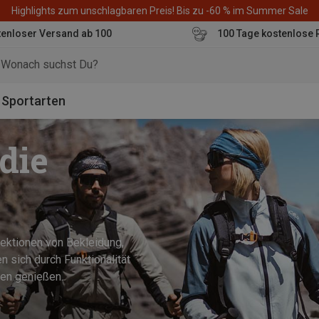
Highlights zum unschlagbaren Preis! Bis zu -60 % im Summer Sale
enloser Versand ab 100
100 Tage kostenlose 
o
Sportarten
die
lektionen von Bekleidung,
 sich durch Funktionalität
ügen genießen.