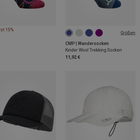
rst 15%
Größen
25|26|27
28|29|30
31|32|33
34|35|36
CMP | Wandersocken
Kinder Wool Trekking Socken
11,92 €