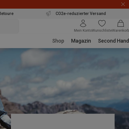
Retoure
CO2e-reduzierter Versand
Mein Konto
Wunschliste
Warenkorb
Shop
Magazin
Second Hand