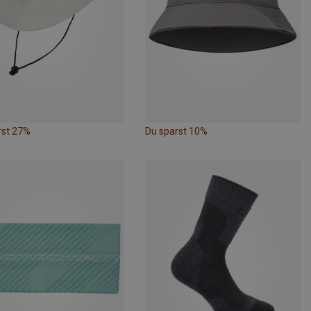
rst 27%
Du sparst 10%