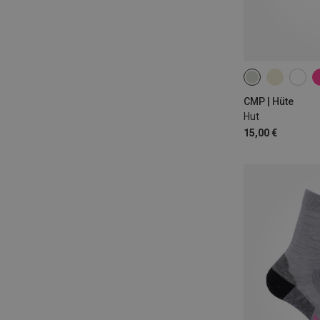
56|58
60|62
CMP | Hüte
Hut
15,00 €