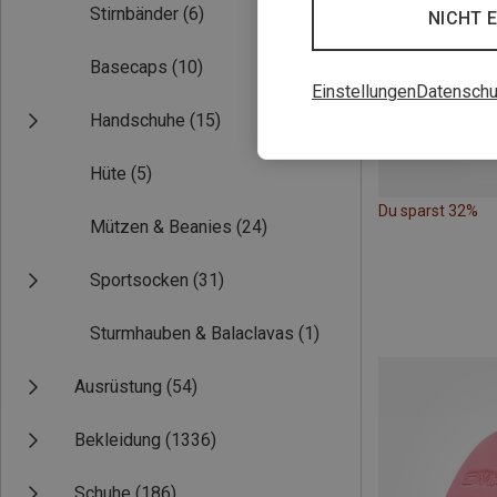
Stirnbänder
(6)
NICHT 
Basecaps
(10)
Einstellungen
Datenschu
Handschuhe
(15)
Hüte
(5)
Du sparst 32%
Mützen & Beanies
(24)
Sportsocken
(31)
Sturmhauben & Balaclavas
(1)
Ausrüstung
(54)
Bekleidung
(1336)
Schuhe
(186)