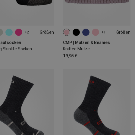
Größen
Größen
+2
+1
|38
39|40|41|42
ONE SIZE
|45
46|47|48
Laufsocken
CMP | Mützen & Beanies
g Skinlife Socken
Knitted Mütze
19,95 €