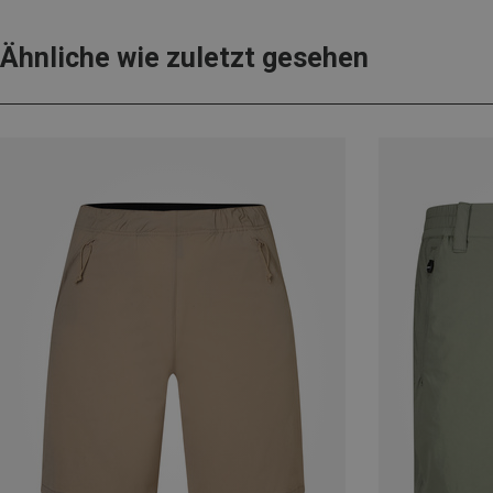
Ähnliche wie zuletzt gesehen