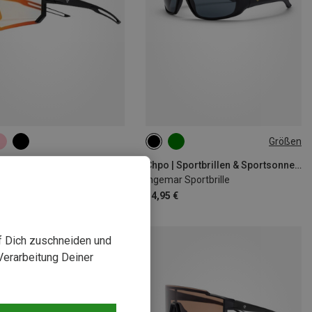
Größen
M
Chpo | Sportbrillen & Sportsonnenbrillen
Chpo | Sportbrillen & Sportsonnenbrillen
otochromic Sportbrille
Ingemar Sportbrille
€
34,95 €
uf Dich zuschneiden und
Verarbeitung Deiner