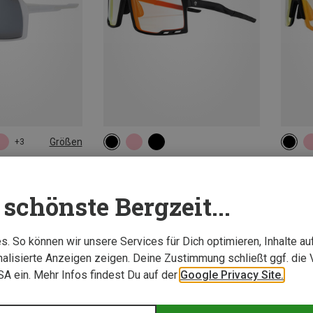
Größen
+3
Chpo | Sportbrillen & Sportsonnenbrillen
Chpo | Sportbrillen & Sportsonnenbrillen
Henrik Photochromic Sportbrille
Siri Ph
schönste Bergzeit...
44,95 €
44,95 
Neu
. So können wir unsere Services für Dich optimieren, Inhalte a
alisierte Anzeigen zeigen. Deine Zustimmung schließt ggf. die 
USA ein. Mehr Infos findest Du auf der
Google Privacy Site.