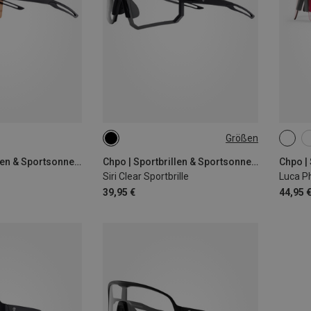
Größen
L
L
Chpo | Sportbrillen & Sportsonnenbrillen
Chpo | Sportbrillen & Sportsonnenbrillen
Siri Clear Sportbrille
Luca Ph
39,95 €
44,95 