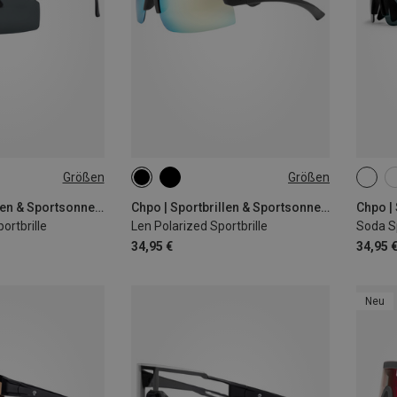
Größen
Größen
M
M-L
Chpo | Sportbrillen & Sportsonnenbrillen
Chpo | Sportbrillen & Sportsonnenbrillen
ortbrille
Len Polarized Sportbrille
Soda Sp
34,95 €
34,95 
Neu