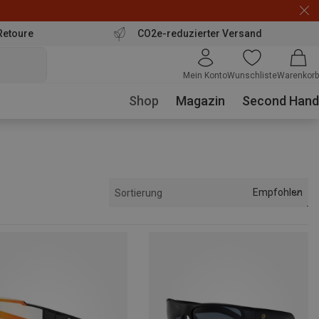
Retoure
CO2e-reduzierter Versand
Mein Konto
Wunschliste
Warenkorb
Shop
Magazin
Second Hand
Empfohlen
Sortierung