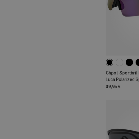
L
L
Luca Polarized Sp
39,95 €