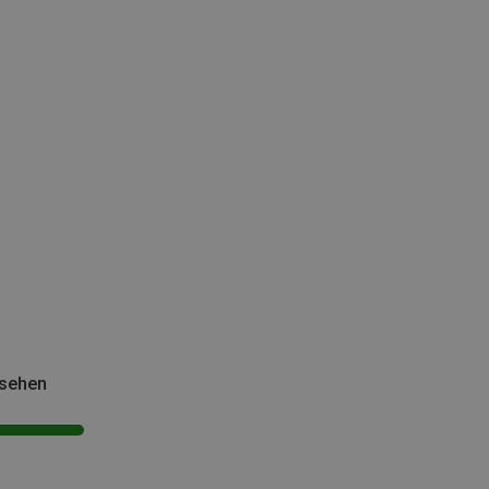
esehen