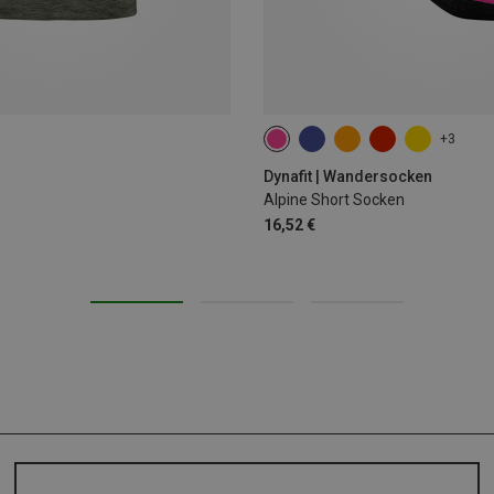
+3
35|36|37|38
39|40|41|42
43
Dynafit | Wandersocken
Alpine Short Socken
16,52 €