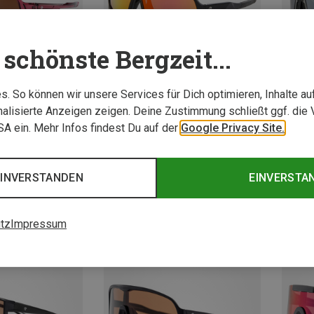
schönste Bergzeit...
. So können wir unsere Services für Dich optimieren, Inhalte a
alisierte Anzeigen zeigen. Deine Zustimmung schließt ggf. die 
USA ein. Mehr Infos findest Du auf der
Google Privacy Site.
Größen
Größen
+3
+8
L
L
Chpo | Sportbrillen & Sportsonnenbrillen
Chpo | Sportbrillen & Sportsonnenbrillen
EINVERSTANDEN
EINVERSTA
Henrik Polarized Sportbrille
Siri Spo
39,95 €
39,95 
tz
Impressum