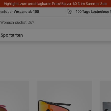
Highlights zum unschlagbaren Preis! Bis zu -60 % im Summer Sale
enloser Versand ab 100
100 Tage kostenlose 
o
Sportarten