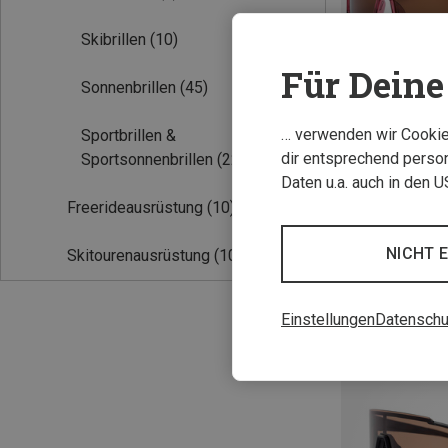
Skibrillen
(10)
Für Deine 
Sonnenbrillen
(45)
… verwenden wir Cookies
Sportbrillen &
dir entsprechend person
Sportsonnenbrillen
(22)
Daten u.a. auch in den 
Freerideausrüstung
(10)
L
NICHT 
Skitourenausrüstung
(10)
Erica Sportbrille
39,95 €
Einstellungen
Datenschu