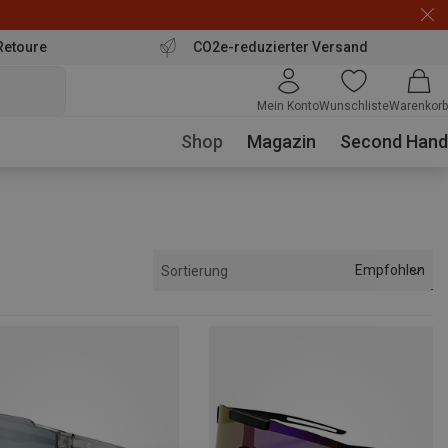
Retoure
CO2e-reduzierter Versand
Mein Konto
Wunschliste
Warenkorb
Shop
Magazin
Second Hand
Empfohlen
Sortierung