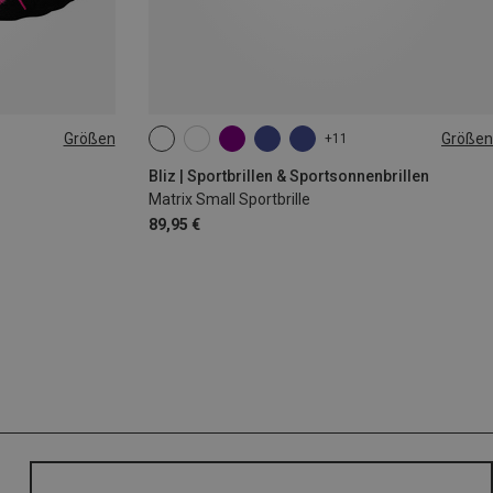
Größen
Größen
+11
|44|45|46
ONE SIZE
Bliz | Sportbrillen & Sportsonnenbrillen
Matrix Small Sportbrille
89,95 €