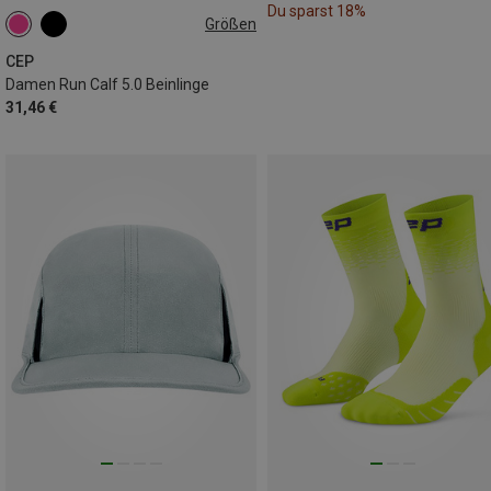
Du sparst 18%
Größen
25|26|27|28|29|30|31
32|33|34|35|36|37|38
CEP
Damen Run Calf 5.0 Beinlinge
31,46 €