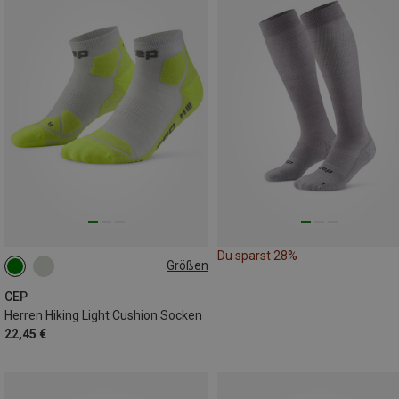
Du sparst 28%
Größen
39|40|41|42
42|43|44|45
45|46|47|48|49
CEP
Herren Hiking Light Cushion Socken
22,45 €