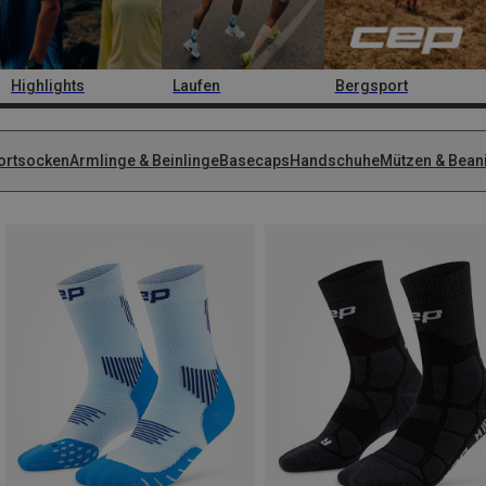
Highlights
Laufen
Bergsport
ortsocken
Armlinge & Beinlinge
Basecaps
Handschuhe
Mützen & Bean