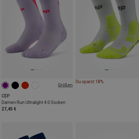
Du sparst 18%
Größen
34|35|36|37
37|38|39|40
41|42|43
CEP
Damen Run Ultralight 4.0 Socken
27,45 €