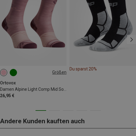
Du sparst 20%
Größen
35|36|37|38
39|40|41
42|43|44
Ortovox
Damen Alpine Light Comp Mid Socken
26,95 €
Andere Kunden kauften auch