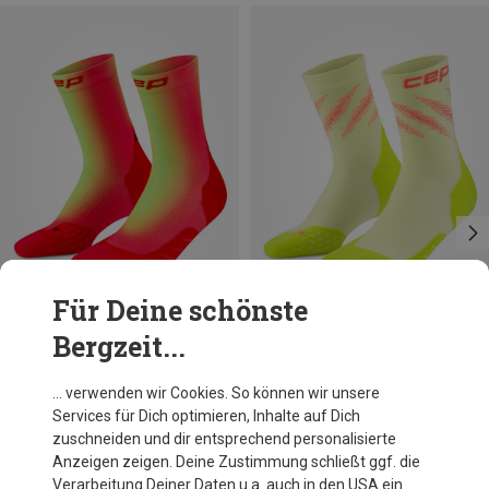
Für Deine schönste
Bergzeit...
Du sparst 26%
Größen
39|40|41|42
42|43|44|45
CEP
… verwenden wir Cookies. So können wir unsere
Herren Run Edt. Elliptic Socken
Services für Dich optimieren, Inhalte auf Dich
22,71 €
zuschneiden und dir entsprechend personalisierte
Anzeigen zeigen. Deine Zustimmung schließt ggf. die
Verarbeitung Deiner Daten u.a. auch in den USA ein.