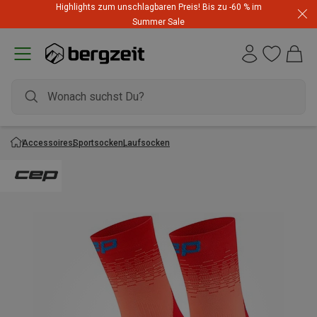
Highlights zum unschlagbaren Preis! Bis zu -60 % im
Summer Sale
Accessoires
Sportsocken
Laufsocken