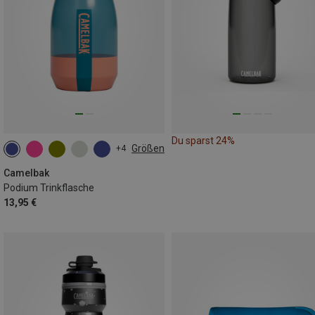
Du sparst 24%
Größen
+4
0.44L
Camelbak
Podium Trinkflasche
13,95 €