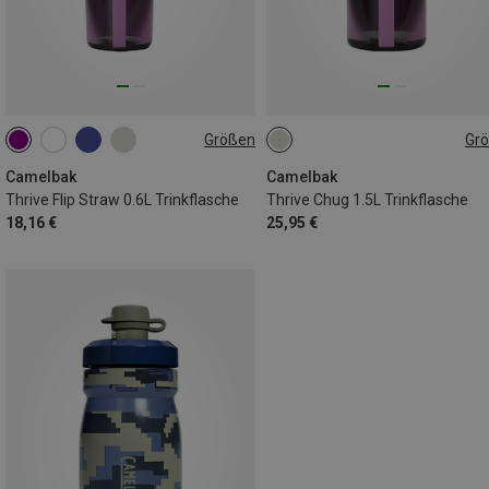
Größen
Gr
0.6L
1.5L
Camelbak
Camelbak
Thrive Flip Straw 0.6L Trinkflasche
Thrive Chug 1.5L Trinkflasche
18,16 €
25,95 €