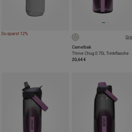
Du sparst 12%
Gr
0.75L
Camelbak
Thrive Chug 0.75L Trinkflasche
20,64 €