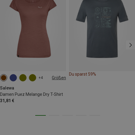
Du sparst 59%
Größen
+4
XS
S
M
L
XL
XXL
Salewa
Damen Puez Melange Dry T-Shirt
31,81 €