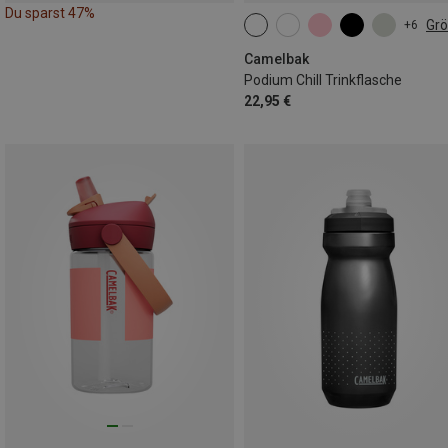
Du sparst 47%
Gr
+6
0.71L
Camelbak
Podium Chill Trinkflasche
22,95 €