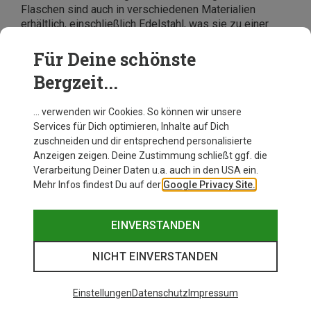
Flaschen sind auch in verschiedenen Materialien
erhältlich, einschließlich Edelstahl, was sie zu einer
dauerhaften Investition macht.
Egal, ob Du eine robuste Flasche für waghalsige
Für Deine schönste
Outdoor-Abenteuer suchst oder eine stylische Option
Bergzeit...
für den täglichen Gebrauch: CamelBak bietet Optionen,
die sowohl funktional als auch modisch sind.
… verwenden wir Cookies. So können wir unsere
Services für Dich optimieren, Inhalte auf Dich
zuschneiden und dir entsprechend personalisierte
Anzeigen zeigen. Deine Zustimmung schließt ggf. die
Verarbeitung Deiner Daten u.a. auch in den USA ein.
Mehr Infos findest Du auf der
Google Privacy Site.
EINVERSTANDEN
NICHT EINVERSTANDEN
Einstellungen
Datenschutz
Impressum