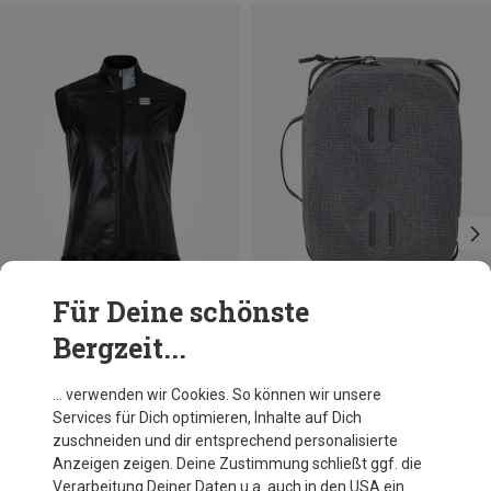
Für Deine schönste
Bergzeit...
Du sparst bis 47%
Größen
2L
Eagle Creek
… verwenden wir Cookies. So können wir unsere
Pack-It Dry Cube S Schutzhülle
Services für Dich optimieren, Inhalte auf Dich
49,95 €
zuschneiden und dir entsprechend personalisierte
Anzeigen zeigen. Deine Zustimmung schließt ggf. die
Verarbeitung Deiner Daten u.a. auch in den USA ein.