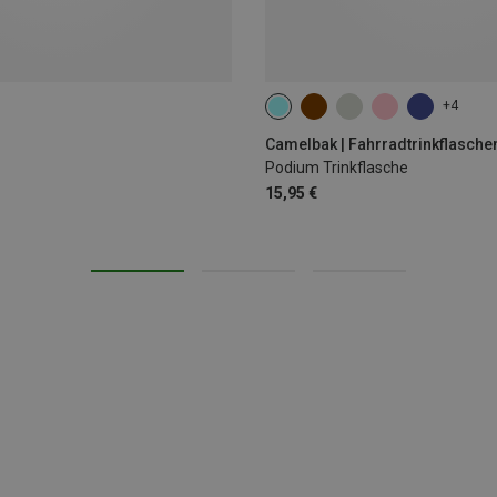
+4
0.71L
Camelbak | Fahrradtrinkflasche
Podium Trinkflasche
15,95 €