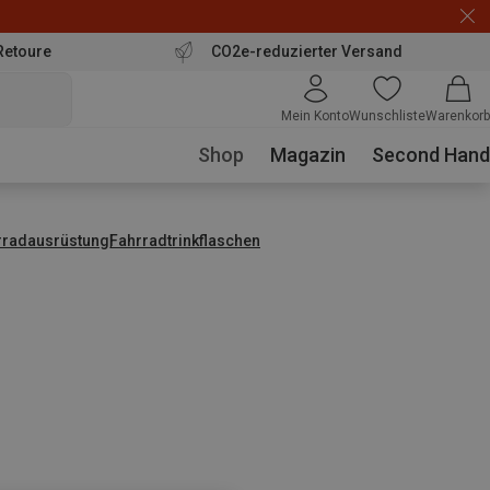
Retoure
CO2e-reduzierter Versand
Mein Konto
Wunschliste
Warenkorb
Shop
Magazin
Second Hand
rradausrüstung
Fahrradtrinkflaschen