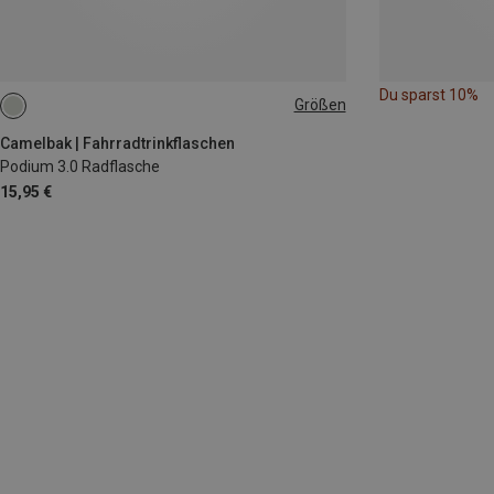
Du sparst 10%
Größen
0.71L
Camelbak | Fahrradtrinkflaschen
Podium 3.0 Radflasche
15,95 €