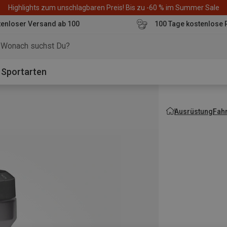
Highlights zum unschlagbaren Preis! Bis zu -60 % im Summer Sale
enloser Versand ab 100
100 Tage kostenlose 
o
Sportarten
Ausrüstung
Fah