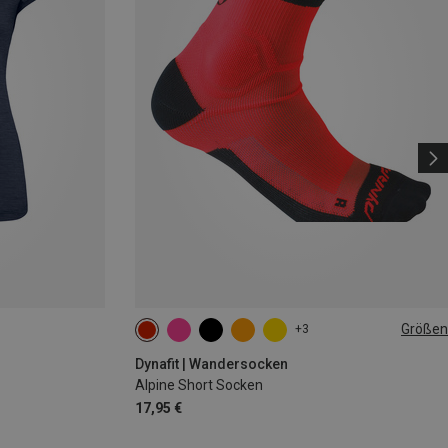
Größen
+3
39|40|41|42
43|44|45|46
Dynafit | Wandersocken
Alpine Short Socken
17,95 €