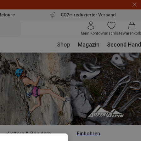
Retoure
CO2e-reduzierter Versand
Mein Konto
Wunschliste
Warenkorb
Shop
Magazin
Second Hand
Klettern & Bouldern
Einbohren