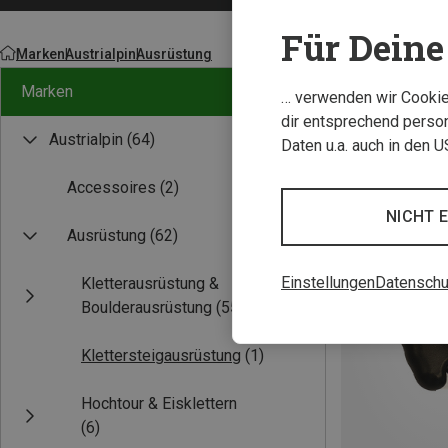
Für Deine 
Marken
Austrialpin
Ausrüstung
Marken
… verwenden wir Cookies
dir entsprechend person
Austrialpin
(64)
Daten u.a. auch in den 
Accessoires
(2)
NICHT 
Ausrüstung
(62)
Einstellungen
Datenschu
Kletterausrüstung &
Boulderausrüstung
(55)
Klettersteigausrüstung
(1)
Hochtour & Eisklettern
(6)