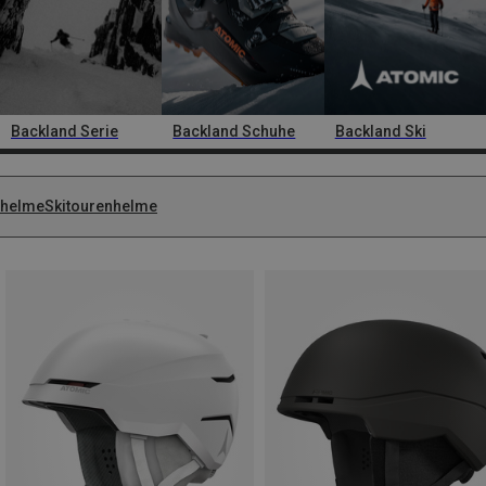
Backland Serie
Backland Schuhe
Backland Ski
ihelme
Skitourenhelme