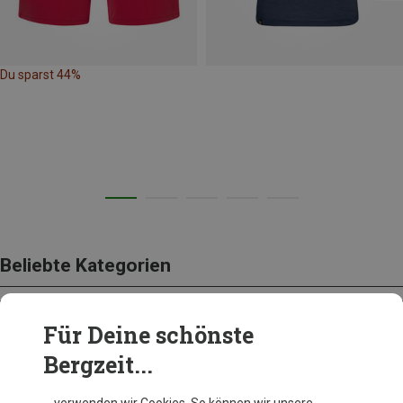
Du sparst 44%
Beliebte Kategorien
Für Deine schönste
BEKLEIDUNG
Bergzeit...