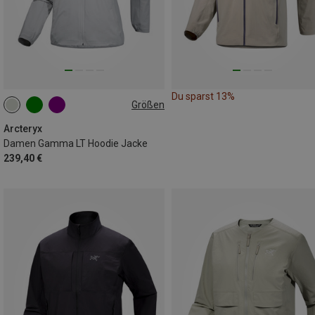
Du sparst 13%
Größen
XS
S
L
XL
Arcteryx
Damen Gamma LT Hoodie Jacke
239,40 €