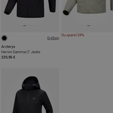
Du sparst 34%
Größen
L
XL
Arcteryx
Herren Gamma LT Jacke
239,95 €