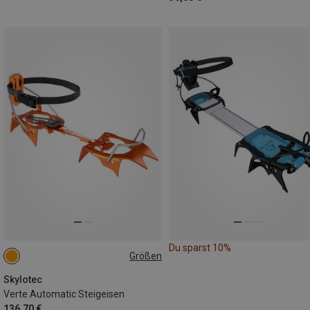
Du sparst 10%
Größen
EU 36-44
Skylotec
Verte Automatic Steigeisen
136,70 €