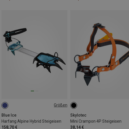
Größen
EU 34-47
Blue Ice
Skylotec
Harfang Alpine Hybrid Steigeisen
Mini Crampon 4P Steigeisen
158,70 €
38,14 €