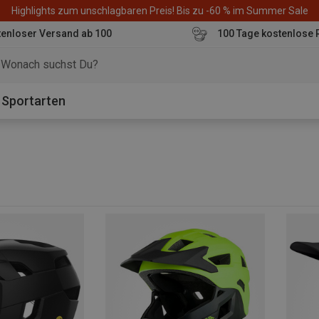
Highlights zum unschlagbaren Preis! Bis zu -60 % im Summer Sale
enloser Versand ab 100
100 Tage kostenlose 
o
Sportarten