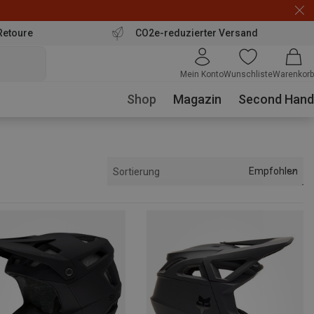
Retoure
CO2e-reduzierter Versand
Mein Konto
Wunschliste
Warenkorb
Shop
Magazin
Second Hand
Empfohlen
Sortierung