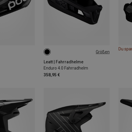
Du spa
Größen
S | 51-55CM
L | 59-63CM
Leatt | Fahrradhelme
Enduro 4.0 Fahrradhelm
358,95 €