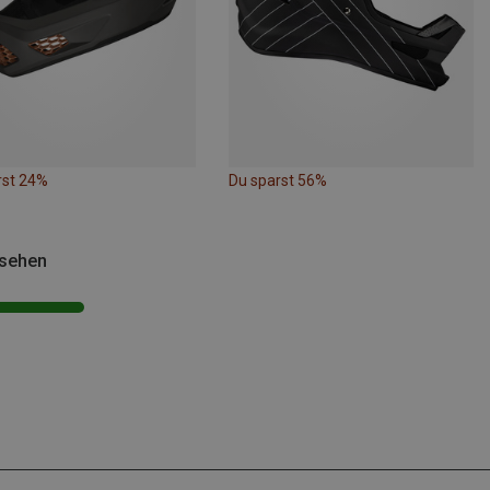
rst 24%
Du sparst 56%
esehen