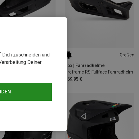
rst 32%
uf Dich zuschneiden und
Größen
59-63CM
Verarbeitung Deiner
Fox | Fahrradhelme
Proframe RS Fullface Fahrradhelm
369,95 €
NDEN