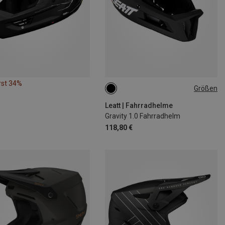
rst 34%
Größen
L | 59-60CM
XL | 61-62CM
Leatt | Fahrradhelme
Gravity 1.0 Fahrradhelm
118,80 €